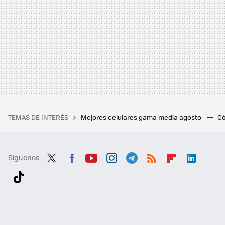
TEMAS DE INTERÉS
Mejores celulares gama media agosto
Có
Síguenos
Twit
Fac
You
Inst
Tele
RSS
Flip
Link
ter
ebo
tub
agr
gra
boa
edI
Tikt
ok
e
am
m
rd
n
ok