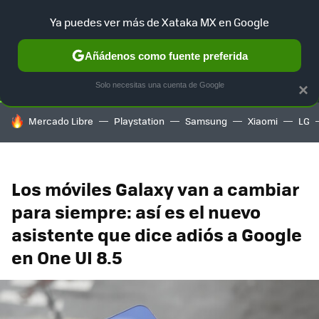
Ya puedes ver más de Xataka MX en Google
SELECCIÓN
GAMING
HOME
AUTO
TERRITORIO SAM
Añádenos como fuente preferida
Solo necesitas una cuenta de Google
×
HOY SE HABLA DE
Mercado Libre
Playstation
Samsung
Xiaomi
LG
Los móviles Galaxy van a cambiar
para siempre: así es el nuevo
asistente que dice adiós a Google
en One UI 8.5