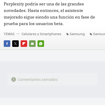
Perplexity podría ser una de las grandes
novedades. Hasta entonces, el asistente
mejorado sigue siendo una función en fase de
prueba para los usuarios beta.
TEMAS
Celulares y Smartphones
Samsung
Samsun
FACEBOOK
TWITTER
FLIPBOARD
E-
WHATSAPP
MAIL
Comentarios cerrados