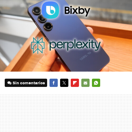
Sin comentarios
FACEBOOK
TWITTER
FLIPBOARD
E-
WHATSAPP
MAIL