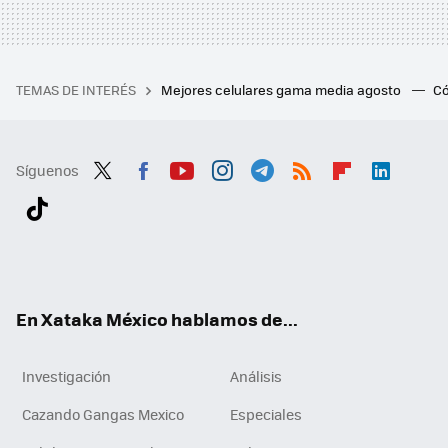
TEMAS DE INTERÉS
Mejores celulares gama media agosto
Có
Síguenos
Twit
Fac
You
Inst
Tele
RSS
Flip
Link
ter
ebo
tub
agr
gra
boa
edI
Tikt
ok
e
am
m
rd
n
ok
En Xataka México hablamos de...
Investigación
Análisis
Cazando Gangas Mexico
Especiales