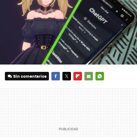
Sin comentarios
FACEBOOK
TWITTER
FLIPBOARD
E-
WHATSAPP
MAIL