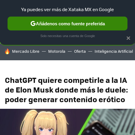
Ya puedes ver más de Xataka MX en Google
SELECCIÓN
GAMING
HOME
AUTO
TERRITORIO SAM
Añádenos como fuente preferida
Solo necesitas una cuenta de Google
×
HOY SE HABLA DE
Mercado Libre
Motorola
Oferta
Inteligencia Artificial
ChatGPT quiere competirle a la IA
de Elon Musk donde más le duele:
poder generar contenido erótico