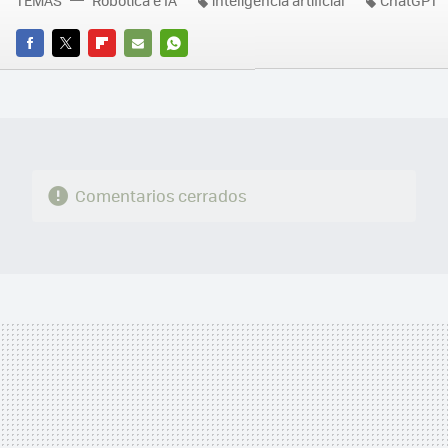
TEMAS
Robotica e IA
inteligencia artificial
ChatGPT
FACEBOOK
TWITTER
FLIPBOARD
E-
WHATSAPP
MAIL
Comentarios cerrados