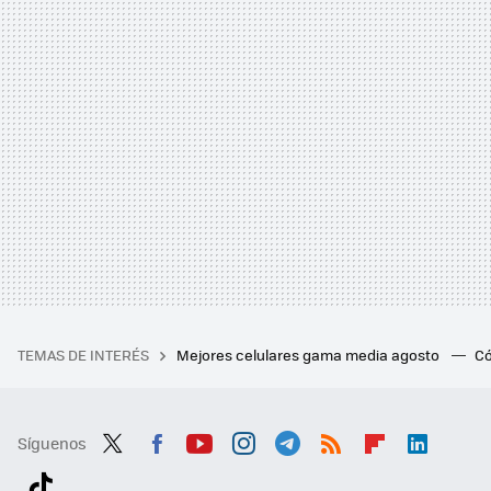
TEMAS DE INTERÉS
Mejores celulares gama media agosto
Có
Síguenos
Twit
Fac
You
Inst
Tele
RSS
Flip
Link