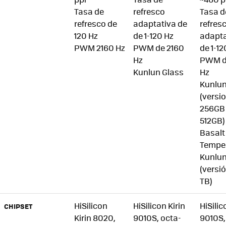
Tasa de
refresco
Tasa d
refresco de
adaptativa de
refres
120 Hz
de 1-120 Hz
adapta
PWM 2160 Hz
PWM de 2160
de 1-12
Hz
PWM d
Kunlun Glass
Hz
Kunlun
(versi
256GB
512GB)
Basalt
Tempe
Kunlun
(versió
TB)
HiSilicon
HiSilicon Kirin
HiSilic
CHIPSET
Kirin 8020,
9010S, octa-
9010S,