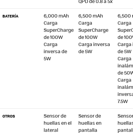
QPD de 0.8 a 5x
6,000 mAh
6,500 mAh
6,500
BATERÍA
Carga
Carga
Carga
SuperCharge
SuperCharge
Super
de 100W
de 100W
de 10
Carga
Carga inversa
Carga 
inversa de
de 5W
de 5W
5W
Carga
inalám
de 50
Carga
inalám
invers
7.5W
Sensor de
Sensor de
Sensor
OTROS
huellas en el
huellas en
huella
lateral
pantalla
pantal