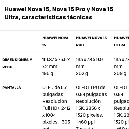
Huawei Nova 15, Nova 15 Pro y Nova 15
Ultra, características técnicas
HUAWEI NOVA
HUAWEI NOVA 15
HUAWEI
15
PRO
ULTRA
161.87 x 75.5 x
163 x 78 x 9.9
163 x 7
DIMENSIONES Y
7.2 mm
mm
mm
PESO
196 g
202 g
209 g
OLED de 6.7
OLED LTPO de
OLED L
PANTALLA
pulgadas
6.84 pulgadas
6.84
Resolución
Resolución
pulga
Full HD+, 2412
1.5K, 2856 x
Resolu
x 1084
1320 pixeles,
1.5K, 2
pixeles, ~395
~460 ppi
1320 pi
ppi
Tasa de
~460 p