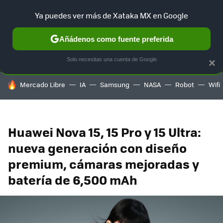
Ya puedes ver más de Xataka MX en Google
MENÚ
NUEVO
Añádenos como fuente preferida
SELECCIÓN
GAMING
HOME
AUTO
TERRITORIO SAM
Solo necesitas una cuenta de Google
×
HOY SE HABLA DE
Mercado Libre
IA
Samsung
NASA
Robot
Wifi
Huawei Nova 15, 15 Pro y 15 Ultra:
nueva generación con diseño
premium, cámaras mejoradas y
batería de 6,500 mAh