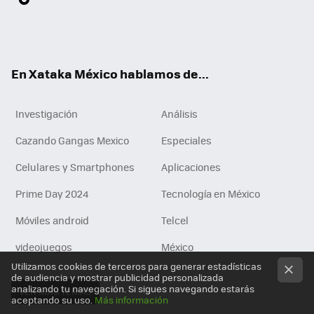
ter
ebo
tub
agr
gra
boa
edI
Tikt
ok
e
am
m
rd
n
ok
En Xataka México hablamos de...
Investigación
Análisis
Cazando Gangas Mexico
Especiales
Celulares y Smartphones
Aplicaciones
Prime Day 2024
Tecnología en México
Móviles android
Telcel
videojuegos
México
Utilizamos cookies de terceros para generar estadísticas
de audiencia y mostrar publicidad personalizada
analizando tu navegación. Si sigues navegando estarás
VER MÁS TEMAS
aceptando su uso.
Más información