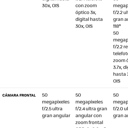
30x, OIS
con zoom
megap
óptico 3x,
f/2.2 u
digital hasta
gran a
30x, OIS
118º
50
megap
f/2.2 r
telefo
zoom ó
3.7x, di
hasta 
OIS
50
50
50
CÁMARA FRONTAL
megapixeles
megapixeles
megap
f/2.5 ultra
f/2.4 ultra gran
f/2.0 u
gran angular
angular con
gran a
zoom frontal