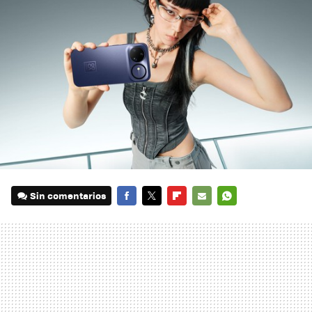
Sin comentarios
FACEBOOK
TWITTER
FLIPBOARD
E-
WHATSAPP
MAIL