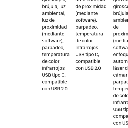
brújula, luz
de proximidad
girosc
ambiental,
(mediante
brújula
luz de
software),
ambien
proximidad
parpadeo,
de
(mediante
temperatura
proxi
software),
de color
(media
parpadeo,
Infrarrojos
softwa
temperatura
USB tipo C,
enfoq
de color
compatible
autom
Infrarrojos
con USB 2.0
láser d
USB tipo C,
cámar
compatible
parpa
con USB 2.0
tempe
de col
Infrarr
USB ti
compa
con US