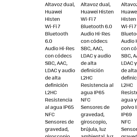
Altavoz dual,
Altavoz dual,
Altavo
Huawei
Huawei Histen
Huawe
Histen
Wi-Fi 7
Histen
Wi-Fi 7
Bluetooth 6.0
Wi-Fi 7
Bluetooth
Audio Hi-Res
Blueto
6.0
con códecs
Audio 
Audio Hi-Res
SBC, AAC,
con c
con códecs
LDAC y audio
SBC, A
SBC, AAC,
de alta
LDAC y
LDAC y audio
definición
de alta
de alta
L2HC
defini
definición
Resistencia al
L2HC
L2HC
agua IP65
Resist
Resistencia
NFC
agua y
al agua IP65
Sensores de
polvo 
NFC
gravedad,
IP69
Sensores de
giroscopio,
NFC
gravedad,
brújula, luz
Sensor
giroscopio,
ambiental, luz
graved