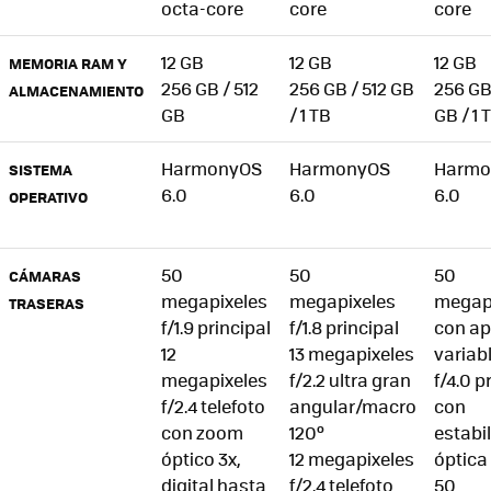
octa-core
core
core
12 GB
12 GB
12 GB
MEMORIA RAM Y
256 GB / 512
256 GB / 512 GB
256 GB 
ALMACENAMIENTO
GB
/ 1 TB
GB / 1 
HarmonyOS
HarmonyOS
Harmo
SISTEMA
6.0
6.0
6.0
OPERATIVO
50
50
50
CÁMARAS
megapixeles
megapixeles
megap
TRASERAS
f/1.9 principal
f/1.8 principal
con ap
12
13 megapixeles
variabl
megapixeles
f/2.2 ultra gran
f/4.0 p
f/2.4 telefoto
angular/macro
con
con zoom
120º
estabi
óptico 3x,
12 megapixeles
óptica 
digital hasta
f/2.4 telefoto
50