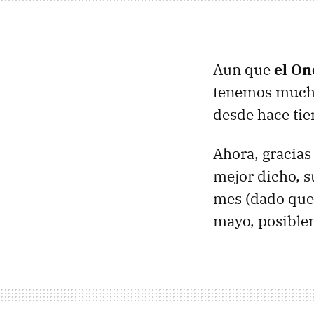
Aun que
el On
tenemos mucho
desde hace ti
Ahora, gracias 
mejor dicho, s
mes (dado que 
mayo, posible