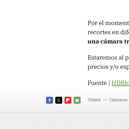
Por el momento
recortes en di
una cámara t
Estaremos al p
precios y/o es
Fuente |
HDBl
TEMAS
Celulares
FACEBOOK
TWITTER
FLIPBOARD
E-
MAIL