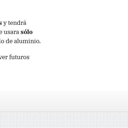
s
y tendrá
se usara
sólo
ado de aluminio.
ver futuros