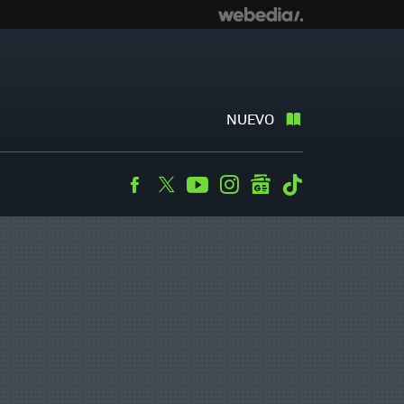
NUEVO
Facebook
Twitter
Youtube
Instagram
googlenews
Tiktok