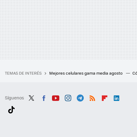
TEMAS DE INTERÉS
Mejores celulares gama media agosto
Có
Síguenos
Twit
Fac
You
Inst
Tele
RSS
Flip
Link
ter
ebo
tub
agr
gra
boa
edI
Tikt
ok
e
am
m
rd
n
ok