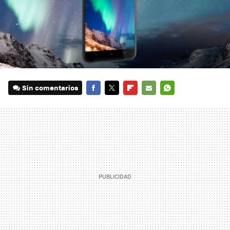
Sin comentarios
FACEBOOK
TWITTER
FLIPBOARD
E-
WHATSAPP
MAIL