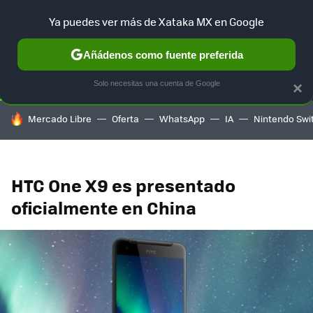
Ya puedes ver más de Xataka MX en Google
SELECCIÓN
GAMING
HOME
AUTO
TERRITORIO SAM
Añádenos como fuente preferida
Solo necesitas una cuenta de Google
×
HOY SE HABLA DE
Mercado Libre
Oferta
WhatsApp
IA
Nintendo Swi
HTC One X9 es presentado
oficialmente en China