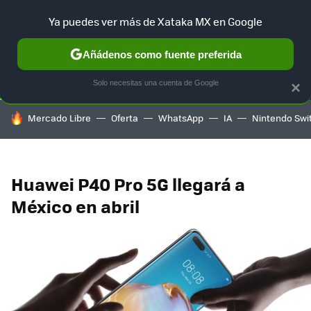
Ya puedes ver más de Xataka MX en Google
SELECCIÓN
GAMING
HOME
AUTO
TERRITORIO SAM
Añádenos como fuente preferida
Solo necesitas una cuenta de Google
×
HOY SE HABLA DE
Mercado Libre
Oferta
WhatsApp
IA
Nintendo Swi
Huawei P40 Pro 5G llegará a
México en abril