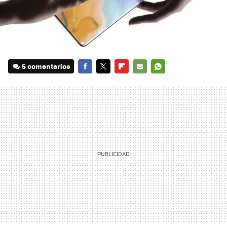
5 comentarios
FACEBOOK
TWITTER
FLIPBOARD
E-
WHATSAPP
MAIL