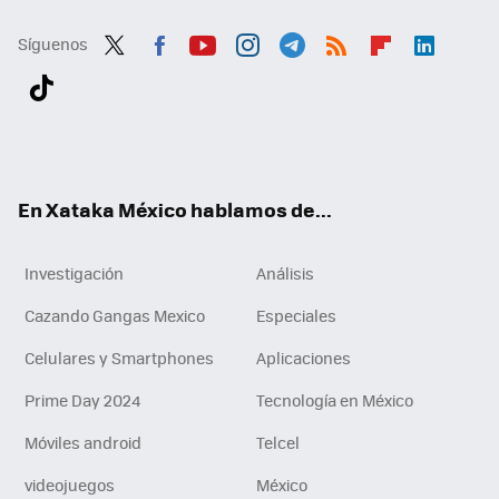
Síguenos
Twit
Fac
You
Inst
Tele
RSS
Flip
Link
ter
ebo
tub
agr
gra
boa
edI
Tikt
ok
e
am
m
rd
n
ok
En Xataka México hablamos de...
Investigación
Análisis
Cazando Gangas Mexico
Especiales
Celulares y Smartphones
Aplicaciones
Prime Day 2024
Tecnología en México
Móviles android
Telcel
videojuegos
México