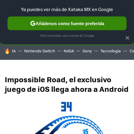
Ya puedes ver más de Xataka MX en Google
MENÚ
NUEVO
Añádenos como fuente preferida
SELECCIÓN
GAMING
HOME
AUTO
TERRITORIO SAM
Solo necesitas una cuenta de Google
×
HOY SE HABLA DE
IA
Nintendo Switch
NASA
Sony
Tecnología
Ci
Impossible Road, el exclusivo
juego de iOS llega ahora a Android