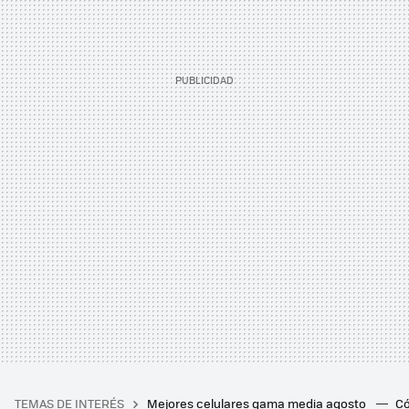
TEMAS DE INTERÉS
Mejores celulares gama media agosto
Có