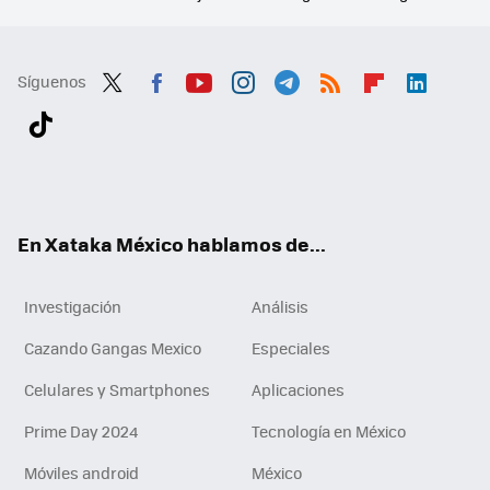
Síguenos
Twit
Fac
You
Inst
Tele
RSS
Flip
Link
ter
ebo
tub
agr
gra
boa
edI
Tikt
ok
e
am
m
rd
n
ok
En Xataka México hablamos de...
Investigación
Análisis
Cazando Gangas Mexico
Especiales
Celulares y Smartphones
Aplicaciones
Prime Day 2024
Tecnología en México
Móviles android
México