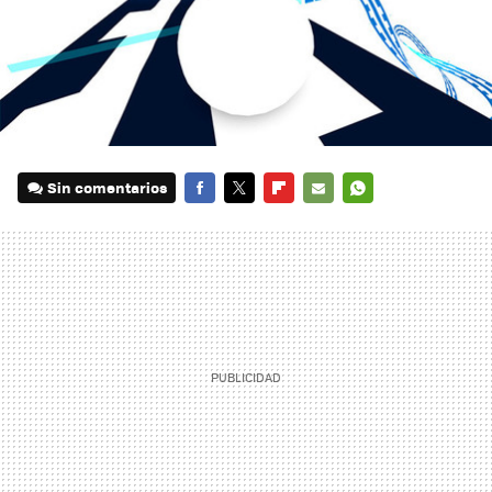
Sin comentarios
FACEBOOK
TWITTER
FLIPBOARD
E-
WHATSAPP
MAIL