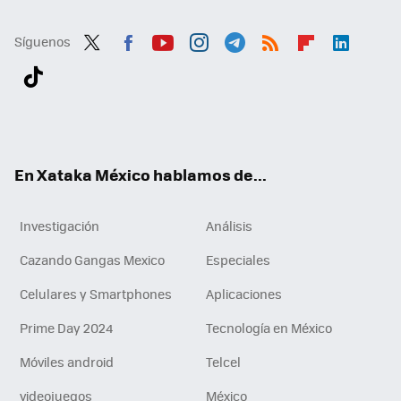
Síguenos
Twit
Fac
You
Inst
Tele
RSS
Flip
Link
ter
ebo
tub
agr
gra
boa
edI
Tikt
ok
e
am
m
rd
n
ok
En Xataka México hablamos de...
Investigación
Análisis
Cazando Gangas Mexico
Especiales
Celulares y Smartphones
Aplicaciones
Prime Day 2024
Tecnología en México
Móviles android
Telcel
videojuegos
México