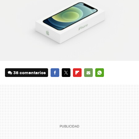
36 comentarios
FACEBOOK
TWITTER
FLIPBOARD
E-
WHATSAPP
MAIL