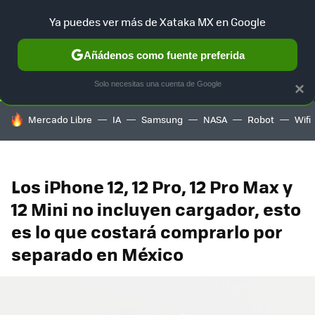
Ya puedes ver más de Xataka MX en Google
SELECCIÓN
GAMING
HOME
AUTO
TERRITORIO SAM
Añádenos como fuente preferida
Solo necesitas una cuenta de Google
×
HOY SE HABLA DE
Mercado Libre
IA
Samsung
NASA
Robot
Wifi
Los iPhone 12, 12 Pro, 12 Pro Max y
12 Mini no incluyen cargador, esto
es lo que costará comprarlo por
separado en México