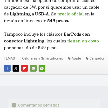
También está la opción de comprar el clásico
cargador de 5W, por si queremos usar un cable
de
Lightning a USB-A
. Su
precio oficial
en la
tienda en línea es de
549 pesos.
Tampoco incluye los clásicos
EarPods con
conector Lightning
, los cuales
tienen un costo
por separado de 549 pesos.
TEMAS
Celulares y Smartphones
Apple
Cargador
FACEBOOK
TWITTER
FLIPBOARD
E-
WHATSAPP
MAIL
Comentarios cerrados