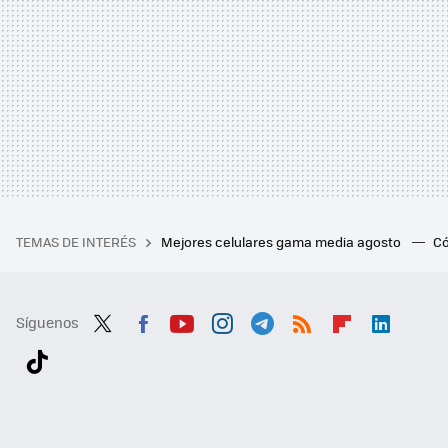
TEMAS DE INTERÉS
Mejores celulares gama media agosto
Có
Síguenos
Twit
Fac
You
Inst
Tele
RSS
Flip
Link
ter
ebo
tub
agr
gra
boa
edI
Tikt
ok
e
am
m
rd
n
ok