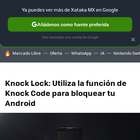
Ya puedes ver más de Xataka MX en Google
SELECCIÓN
GAMING
HOME
AUTO
TERRITORIO SAM
Añádenos como fuente preferida
Solo necesitas una cuenta de Google
×
HOY SE HABLA DE
Mercado Libre
Oferta
WhatsApp
IA
Nintendo Swi
Knock Lock: Utiliza la función de
Knock Code para bloquear tu
Android