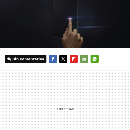
Sin comentarios
FACEBOOK
TWITTER
FLIPBOARD
E-
WHATSAPP
MAIL