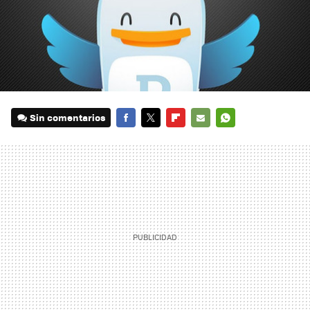
Sin comentarios
FACEBOOK
TWITTER
FLIPBOARD
E-
WHATSAPP
MAIL