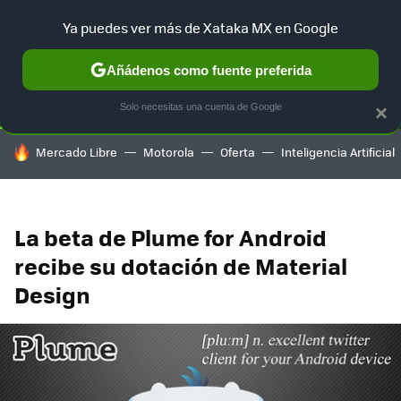
Ya puedes ver más de Xataka MX en Google
SELECCIÓN
GAMING
HOME
AUTO
TERRITORIO SAM
Añádenos como fuente preferida
Solo necesitas una cuenta de Google
×
HOY SE HABLA DE
Mercado Libre
Motorola
Oferta
Inteligencia Artificial
La beta de Plume for Android
recibe su dotación de Material
Design