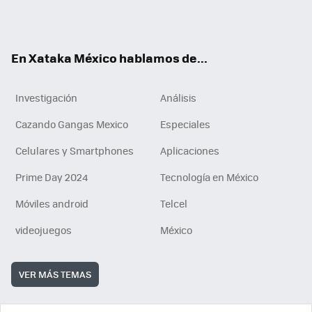
Tikt
ok
e
am
m
rd
n
ok
En Xataka México hablamos de...
Investigación
Análisis
Cazando Gangas Mexico
Especiales
Celulares y Smartphones
Aplicaciones
Prime Day 2024
Tecnología en México
Móviles android
Telcel
videojuegos
México
VER MÁS TEMAS