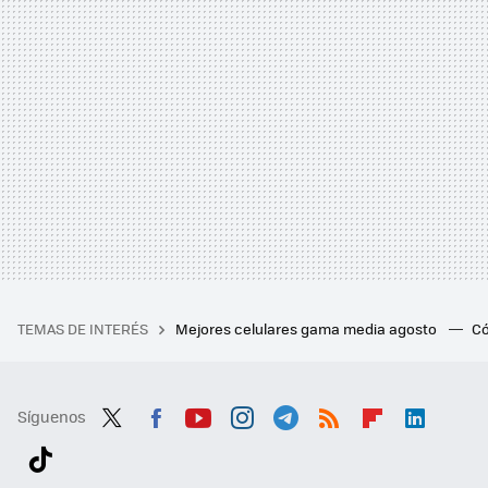
TEMAS DE INTERÉS
Mejores celulares gama media agosto
Có
Síguenos
Twit
Fac
You
Inst
Tele
RSS
Flip
Link
ter
ebo
tub
agr
gra
boa
edI