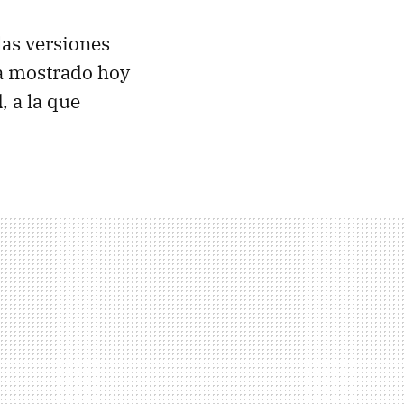
las versiones
ha mostrado hoy
d
, a la que