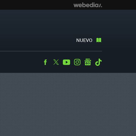
NUEVO
Facebook
Twitter
Youtube
Instagram
googlenews
Tiktok