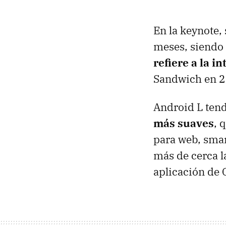
En la keynote,
meses, siendo 
refiere a la i
Sandwich en 2
Android L ten
más suaves
, 
para web, smar
más de cerca la
aplicación de 