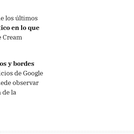
e los últimos
ico en lo que
ce Cream
os y bordes
icios de Google
uede observar
 de la