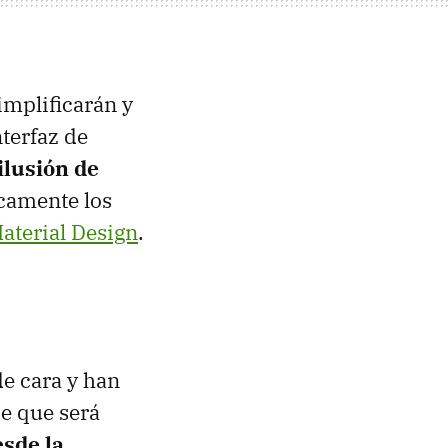
implificarán y
nterfaz de
ilusión de
icamente los
aterial Design
.
de cara y han
e que será
esde la