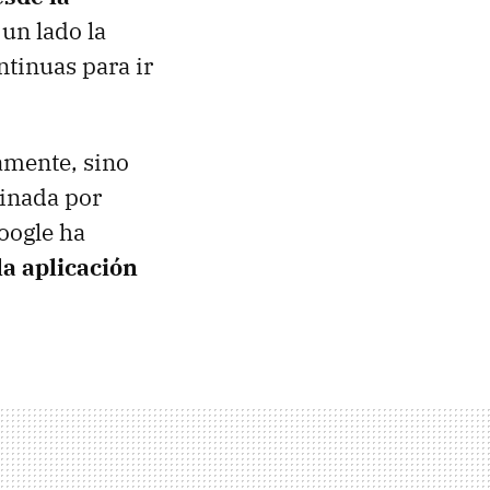
 un lado la
ntinuas para ir
amente, sino
minada por
oogle ha
la aplicación