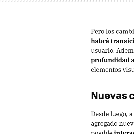
Pero los cambi
habrá transi
usuario. Ademá
profundidad 
elementos visu
Nuevas c
Desde luego, a
agregado nueva
posible
intera