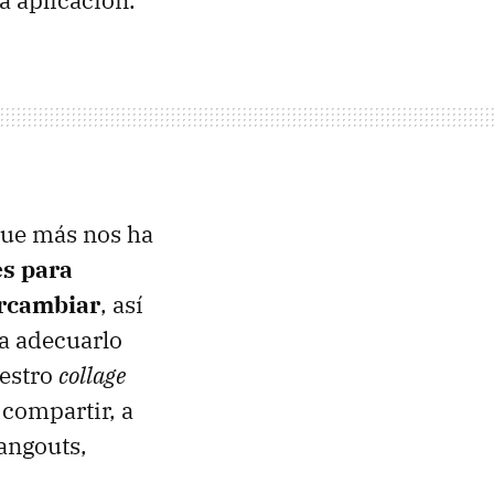
que más nos ha
s para
ercambiar
, así
ra adecuarlo
uestro
collage
 compartir, a
angouts,