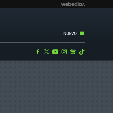
NUEVO
Facebook
Twitter
Youtube
Instagram
googlenews
Tiktok