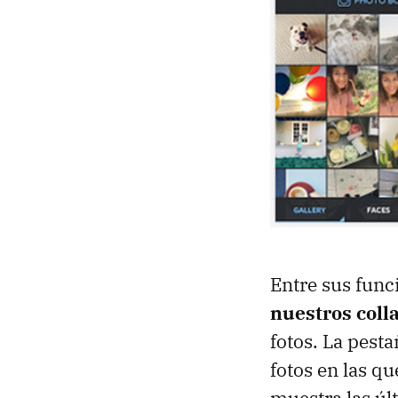
Entre sus func
nuestros coll
fotos. La pest
fotos en las q
muestra las úl