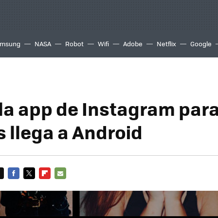
msung
NASA
Robot
Wifi
Adobe
Netflix
Google
 la app de Instagram par
s llega a Android
FACEBOOK
TWITTER
FLIPBOARD
E-
MAIL