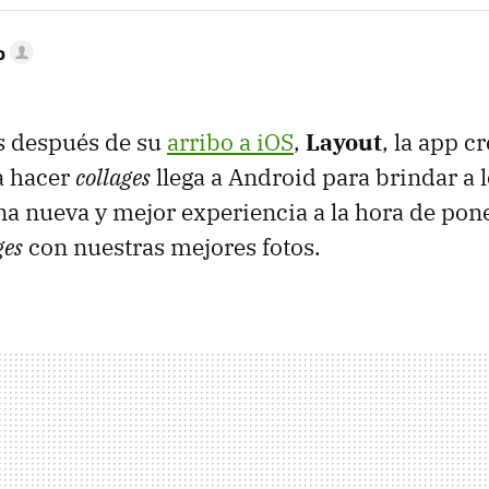
o
s después de su
arribo a iOS
,
Layout
, la app c
a hacer
collages
llega a Android para brindar a 
na nueva y mejor experiencia a la hora de pon
ges
con nuestras mejores fotos.