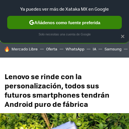
Ya puedes ver más de Xataka MX en Google
SELECCIÓN
GAMING
HOME
AUTO
TERRITORIO SAM
Añádenos como fuente preferida
Solo necesitas una cuenta de Google
×
HOY SE HABLA DE
Mercado Libre
Oferta
WhatsApp
IA
Samsung
Lenovo se rinde con la
personalización, todos sus
futuros smartphones tendrán
Android puro de fábrica