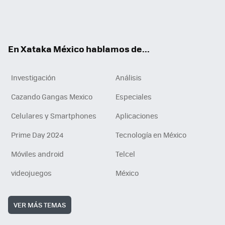
ter
ebo
tub
agr
gra
boa
edI
Tikt
ok
e
am
m
rd
n
ok
En Xataka México hablamos de...
Investigación
Análisis
Cazando Gangas Mexico
Especiales
Celulares y Smartphones
Aplicaciones
Prime Day 2024
Tecnología en México
Móviles android
Telcel
videojuegos
México
VER MÁS TEMAS