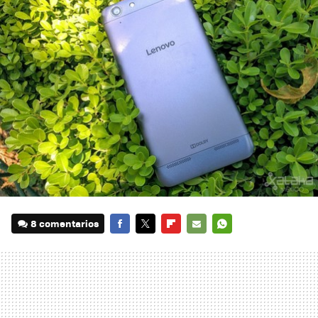
8 comentarios
FACEBOOK
TWITTER
FLIPBOARD
E-
WHATSAPP
MAIL