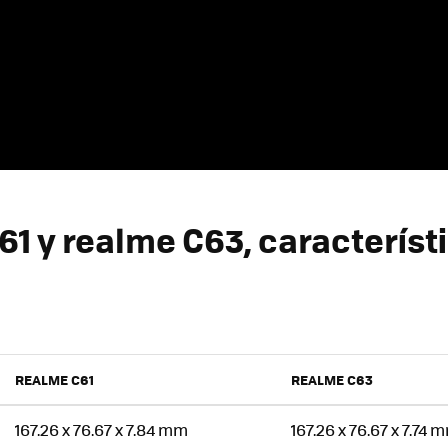
61 y realme C63, característ
REALME C61
REALME C63
167.26 x 76.67 x 7.84 mm
167.26 x 76.67 x 7.74 