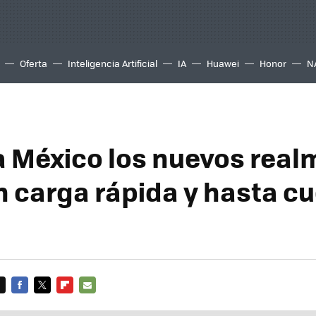
Oferta
Inteligencia Artificial
IA
Huawei
Honor
N
a México los nuevos real
n carga rápida y hasta c
FACEBOOK
TWITTER
FLIPBOARD
E-