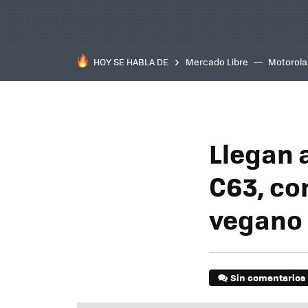
HOY SE HABLA DE
Mercado Libre
Motorola
Llegan 
C63, co
vegano
Sin comentarios