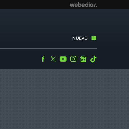
NUEVO
Facebook
Twitter
Youtube
Instagram
googlenews
Tiktok