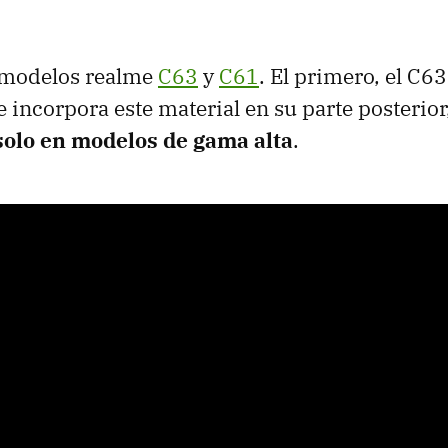
s modelos realme
C63
y
C61
. El primero, el C63
e incorpora este material en su parte posterior
olo en modelos de gama alta
.