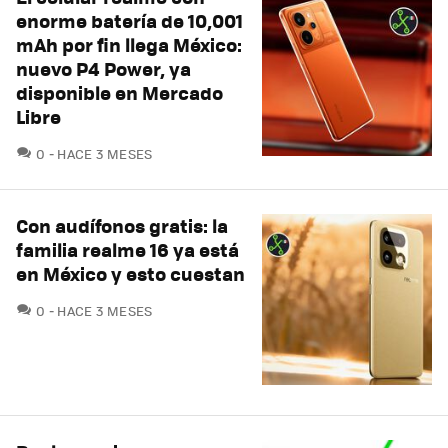
enorme batería de 10,001
mAh por fin llega México:
nuevo P4 Power, ya
disponible en Mercado
Libre
COMENTARIOS
0
HACE 3 MESES
Con audífonos gratis: la
familia realme 16 ya está
en México y esto cuestan
COMENTARIOS
0
HACE 3 MESES