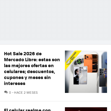
Hot Sale 2026 de
Mercado Libre: estas son
las mejores ofertas en
celulares; descuentos,
cupones y meses sin
intereses
COMENTARIOS
0
HACE 2 MESES
El celular realme con