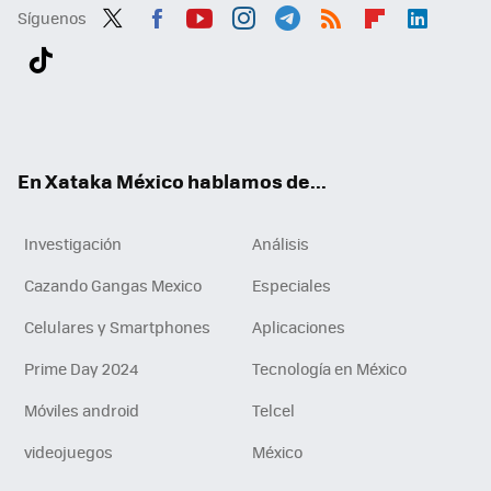
Síguenos
Twit
Fac
You
Inst
Tele
RSS
Flip
Link
ter
ebo
tub
agr
gra
boa
edI
Tikt
ok
e
am
m
rd
n
ok
En Xataka México hablamos de...
Investigación
Análisis
Cazando Gangas Mexico
Especiales
Celulares y Smartphones
Aplicaciones
Prime Day 2024
Tecnología en México
Móviles android
Telcel
videojuegos
México