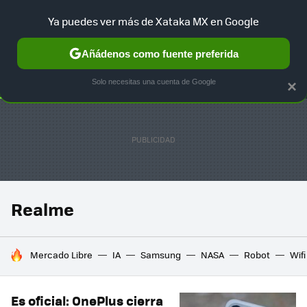
Ya puedes ver más de Xataka MX en Google
SELECCIÓN
GAMING
HOME
AUTO
TERRITORIO SAM
Añádenos como fuente preferida
Solo necesitas una cuenta de Google
×
Realme
HOY SE HABLA DE
Mercado Libre
IA
Samsung
NASA
Robot
Wifi
Es oficial: OnePlus cierra