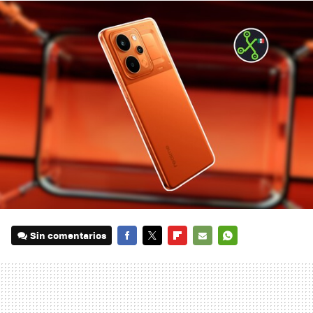
Sin comentarios
FACEBOOK
TWITTER
FLIPBOARD
E-
WHATSAPP
MAIL