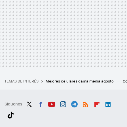
TEMAS DE INTERÉS
Mejores celulares gama media agosto
Có
Síguenos
Twit
Fac
You
Inst
Tele
RSS
Flip
Link
ter
ebo
tub
agr
gra
boa
edI
Tikt