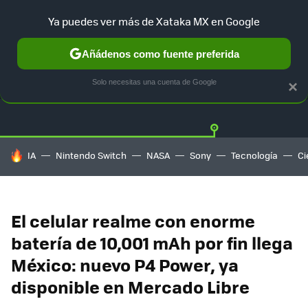
Ya puedes ver más de Xataka MX en Google
Añádenos como fuente preferida
OFERTAS
GUÍA DE COMPRAS
MERCADO LIBRE
AMAZON
Solo necesitas una cuenta de Google
×
HOY SE HABLA DE
IA
Nintendo Switch
NASA
Sony
Tecnología
Ci
El celular realme con enorme
batería de 10,001 mAh por fin llega
México: nuevo P4 Power, ya
disponible en Mercado Libre