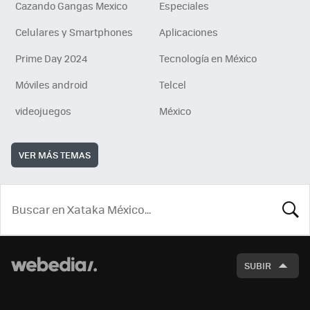
Cazando Gangas Mexico
Especiales
Celulares y Smartphones
Aplicaciones
Prime Day 2024
Tecnología en México
Móviles android
Telcel
videojuegos
México
VER MÁS TEMAS
BUSCA
SUBIR