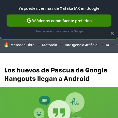
Ya puedes ver más de Xataka MX en Google
SELECCIÓN
GAMING
HOME
AUTO
TERRITORIO SAM
Añádenos como fuente preferida
Solo necesitas una cuenta de Google
×
HOY SE HABLA DE
Mercado Libre
Motorola
Inteligencia Artificial
IA
Los huevos de Pascua de Google
Hangouts llegan a Android