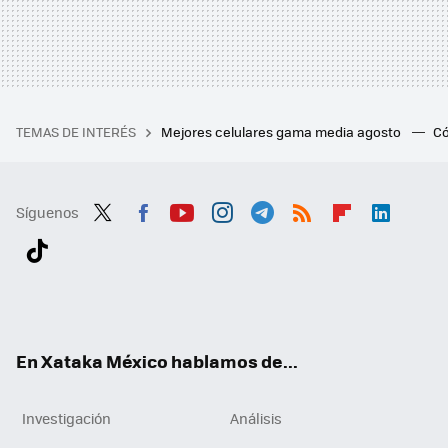
TEMAS DE INTERÉS
Mejores celulares gama media agosto
Có
Síguenos
Twit
Fac
You
Inst
Tele
RSS
Flip
Link
ter
ebo
tub
agr
gra
boa
edI
Tikt
ok
e
am
m
rd
n
ok
En Xataka México hablamos de...
Investigación
Análisis