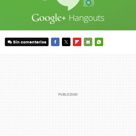
Sin comentarios
FACEBOOK
TWITTER
FLIPBOARD
E-
WHATSAPP
MAIL