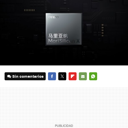
Sin comentarios
FACEBOOK
TWITTER
FLIPBOARD
E-
WHATSAPP
MAIL