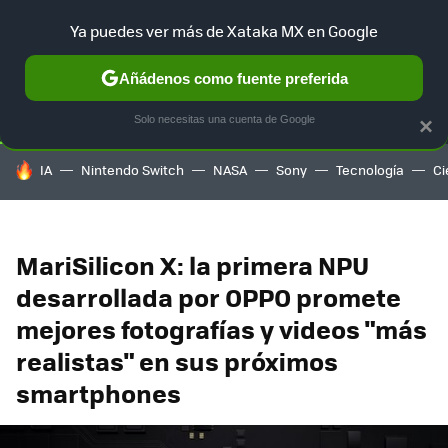
Ya puedes ver más de Xataka MX en Google
SELECCIÓN
GAMING
HOME
AUTO
TERRITORIO SAM
Añádenos como fuente preferida
Solo necesitas una cuenta de Google
×
HOY SE HABLA DE
IA
Nintendo Switch
NASA
Sony
Tecnología
Ci
MariSilicon X: la primera NPU
desarrollada por OPPO promete
mejores fotografías y videos "más
realistas" en sus próximos
smartphones