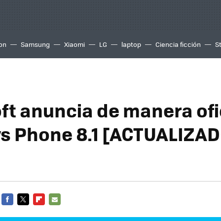
ion
Samsung
Xiaomi
LG
laptop
Ciencia ficción
S
ft anuncia de manera ofi
s Phone 8.1 [ACTUALIZA
FACEBOOK
TWITTER
FLIPBOARD
E-