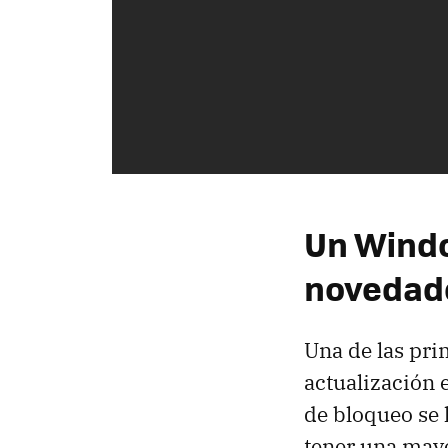
Un Wind
novedad
Una de las pri
actualización e
de bloqueo se 
tener una mayo