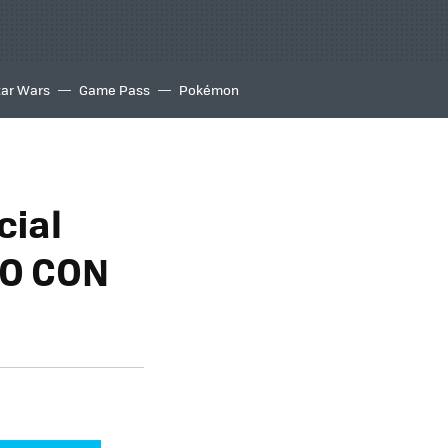
tar Wars
Game Pass
Pokémon
cial
DO CON