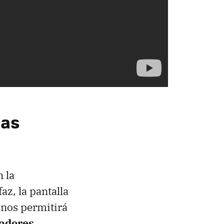
has
 la
az, la pantalla
 nos permitirá
ladores