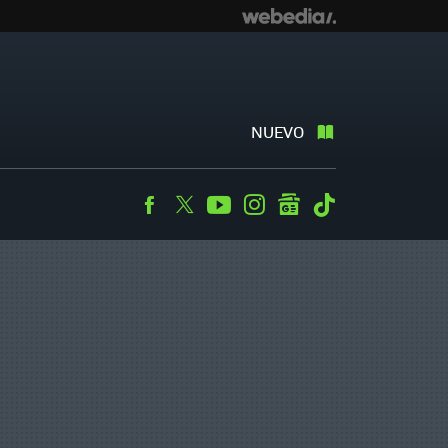
NUEVO
Facebook
Twitter
Youtube
Instagram
googlenews
Tiktok