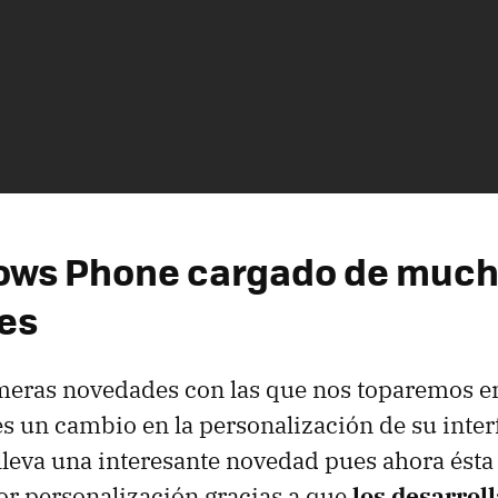
ows Phone cargado de muc
es
meras novedades con las que nos toparemos en
s un cambio en la personalización de su interf
lleva una interesante novedad pues ahora ésta
r personalización gracias a que
los desarrol