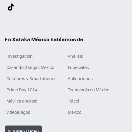
Twit
Fac
You
Inst
Tele
RSS
Flip
Link
ter
ebo
tub
agr
gra
boa
edI
Tikt
ok
e
am
m
rd
n
ok
En Xataka México hablamos de...
Investigación
Análisis
Cazando Gangas Mexico
Especiales
Celulares y Smartphones
Aplicaciones
Prime Day 2024
Tecnología en México
Móviles android
Telcel
videojuegos
México
VER MÁS TEMAS