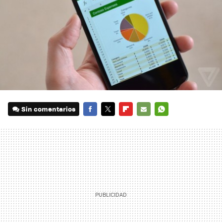
Sin comentarios
FACEBOOK
TWITTER
FLIPBOARD
E-
WHATSAPP
MAIL