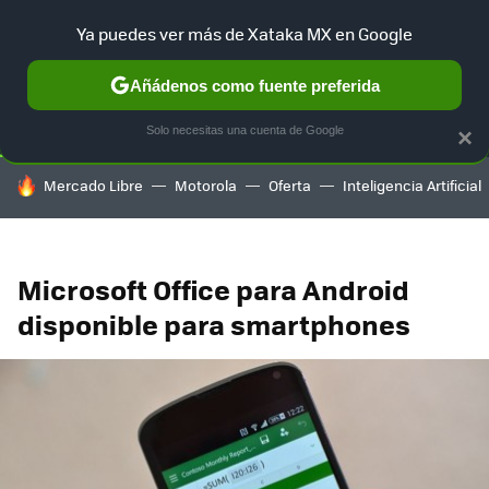
Ya puedes ver más de Xataka MX en Google
SELECCIÓN
GAMING
HOME
AUTO
TERRITORIO SAM
Añádenos como fuente preferida
Solo necesitas una cuenta de Google
×
HOY SE HABLA DE
Mercado Libre
Motorola
Oferta
Inteligencia Artificial
Microsoft Office para Android
disponible para smartphones