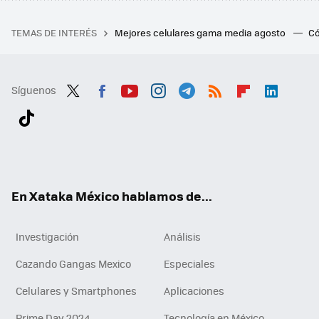
TEMAS DE INTERÉS
Mejores celulares gama media agosto
Có
Síguenos
Twit
Fac
You
Inst
Tele
RSS
Flip
Link
ter
ebo
tub
agr
gra
boa
edI
Tikt
ok
e
am
m
rd
n
ok
En Xataka México hablamos de...
Investigación
Análisis
Cazando Gangas Mexico
Especiales
Celulares y Smartphones
Aplicaciones
Prime Day 2024
Tecnología en México