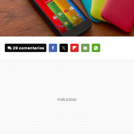
29 comentarios
FACEBOOK
TWITTER
FLIPBOARD
E-
WHATSAPP
MAIL