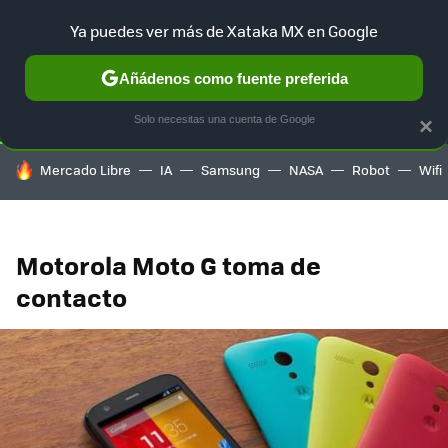
Ya puedes ver más de Xataka MX en Google
SELECCIÓN
GAMING
HOME
AUTO
TERRITORIO SAM
Añádenos como fuente preferida
Solo necesitas una cuenta de Google
×
HOY SE HABLA DE
Mercado Libre
IA
Samsung
NASA
Robot
Wifi
Motorola Moto G toma de
contacto