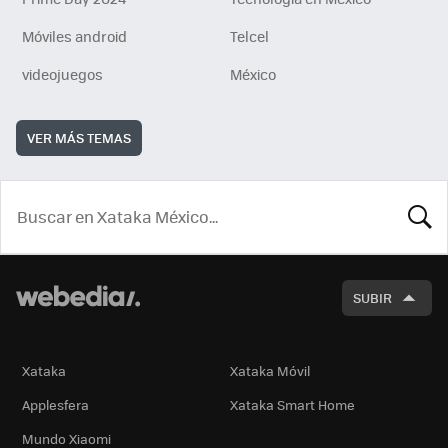
Móviles android
Telcel
videojuegos
México
VER MÁS TEMAS
BUSCA
SUBIR
Xataka
Xataka Móvil
Applesfera
Xataka Smart Home
Mundo Xiaomi