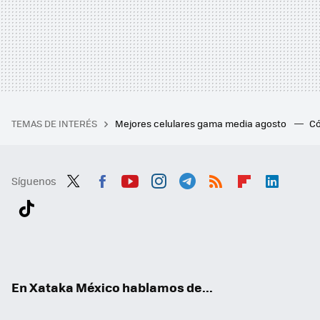
TEMAS DE INTERÉS
Mejores celulares gama media agosto
Có
Síguenos
Twit
Fac
You
Inst
Tele
RSS
Flip
Link
ter
ebo
tub
agr
gra
boa
edI
Tikt
ok
e
am
m
rd
n
ok
En Xataka México hablamos de...