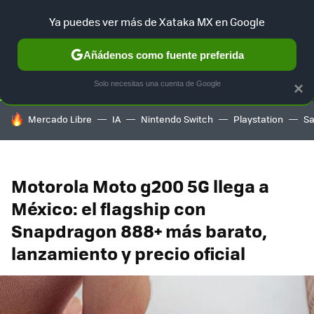
Ya puedes ver más de Xataka MX en Google
SELECCIÓN
GAMING
HOME
AUTO
TERRITORIO SAM
Añádenos como fuente preferida
Solo necesitas una cuenta de Google
×
HOY SE HABLA DE
Mercado Libre
IA
Nintendo Switch
Playstation
S
Motorola Moto g200 5G llega a
México: el flagship con
Snapdragon 888+ más barato,
lanzamiento y precio oficial