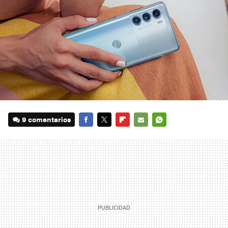
9 comentarios
FACEBOOK
TWITTER
FLIPBOARD
E-
WHATSAPP
MAIL