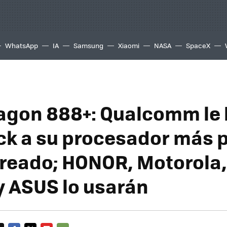
WhatsApp
IA
Samsung
Xiaomi
NASA
SpaceX
gon 888+: Qualcomm le
ck a su procesador más 
reado; HONOR, Motorola, 
y ASUS lo usarán