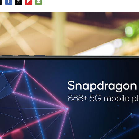
FACEBOOK
TWITTER
FLIPBOARD
E-
MAIL