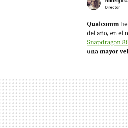
Rodrigo G
Director
Qualcomm
tie
del año, en e
Snapdragon 8
una mayor vel