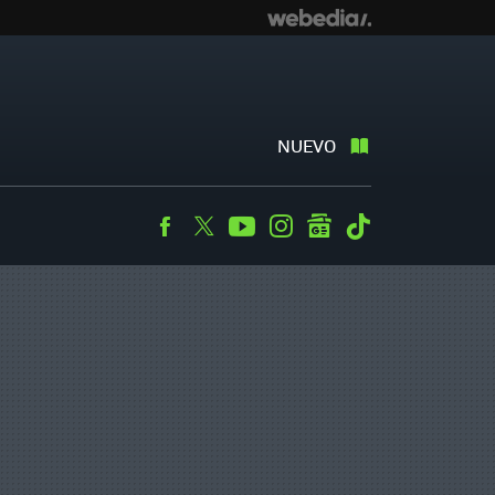
NUEVO
Facebook
Twitter
Youtube
Instagram
googlenews
Tiktok