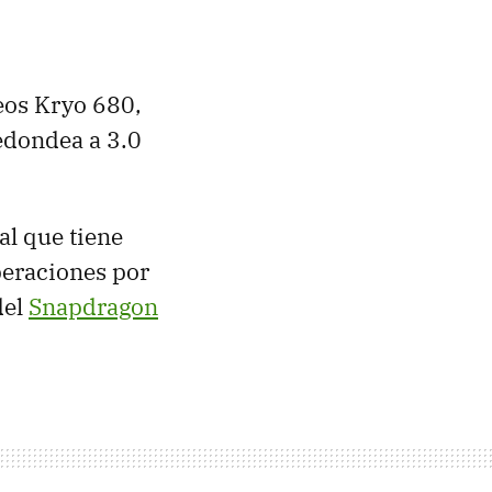
eos Kryo 680,
edondea a 3.0
al que tiene
peraciones por
del
Snapdragon