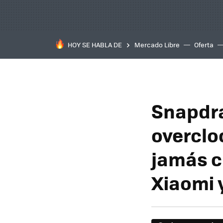
HOY SE HABLA DE
Mercado Libre
Oferta
Snapdra
overclo
jamás c
Xiaomi 