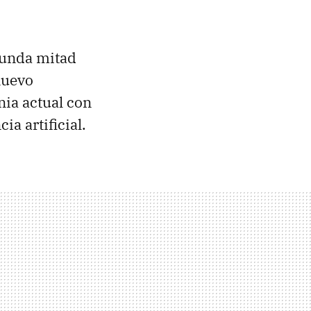
egunda mitad
nuevo
nia actual con
ia artificial.