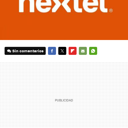
Sin comentarios
FACEBOOK
TWITTER
FLIPBOARD
E-
WHATSAPP
MAIL