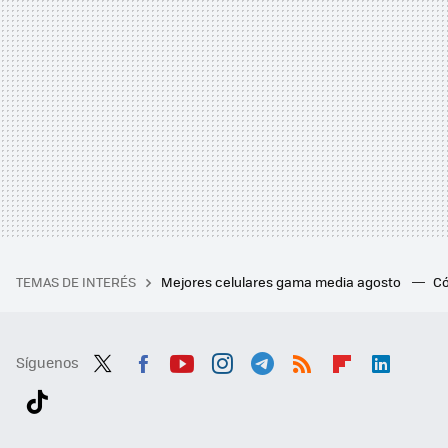
TEMAS DE INTERÉS
Mejores celulares gama media agosto
Có
Síguenos
Twit
Fac
You
Inst
Tele
RSS
Flip
Link
ter
ebo
tub
agr
gra
boa
edI
Tikt