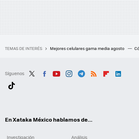
TEMAS DE INTERÉS
Mejores celulares gama media agosto
Có
Síguenos
Twit
Fac
You
Inst
Tele
RSS
Flip
Link
ter
ebo
tub
agr
gra
boa
edI
Tikt
ok
e
am
m
rd
n
ok
En Xataka México hablamos de...
Investigación
Análisis