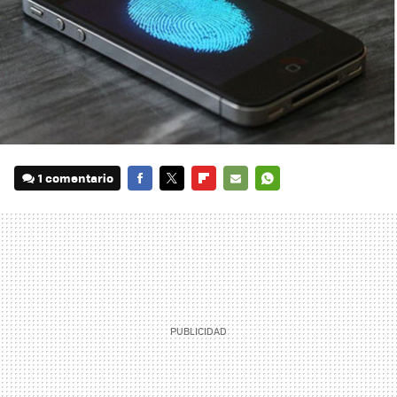
1 comentario
FACEBOOK
TWITTER
FLIPBOARD
E-
WHATSAPP
MAIL