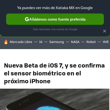
Ya puedes ver más de Xataka MX en Google
SELECCIÓN
GAMING
HOME
AUTO
TERRITORIO SAM
Añádenos como fuente preferida
Solo necesitas una cuenta de Google
×
HOY SE HABLA DE
Mercado Libre
IA
Samsung
NASA
Robot
Wifi
Nueva Beta de iOS 7, y se confirma
el sensor biométrico en el
próximo iPhone