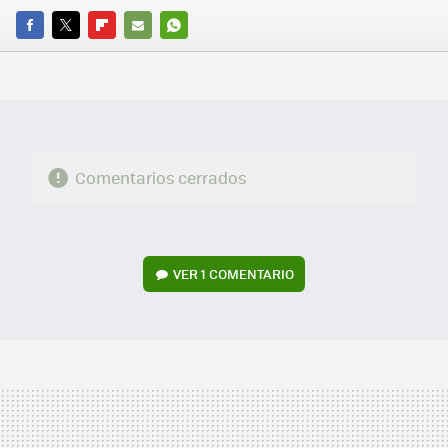
FACEBOOK
TWITTER
FLIPBOARD
E-
WHATSAPP
MAIL
Comentarios cerrados
VER
1 COMENTARIO