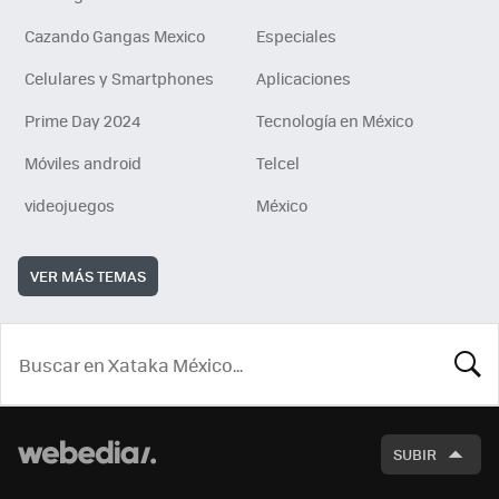
Cazando Gangas Mexico
Especiales
Celulares y Smartphones
Aplicaciones
Prime Day 2024
Tecnología en México
Móviles android
Telcel
videojuegos
México
VER MÁS TEMAS
BUSCA
SUBIR