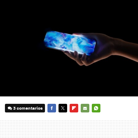
3 comentarios
FACEBOOK
TWITTER
FLIPBOARD
E-
WHATSAPP
MAIL