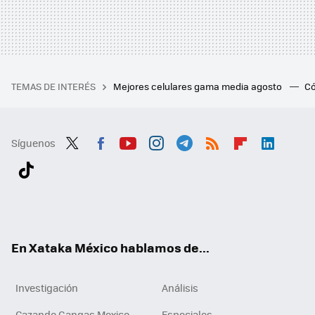
TEMAS DE INTERÉS
Mejores celulares gama media agosto
Có
Síguenos
Twit
Fac
You
Inst
Tele
RSS
Flip
Link
ter
ebo
tub
agr
gra
boa
edI
Tikt
ok
e
am
m
rd
n
ok
En Xataka México hablamos de...
Investigación
Análisis
Cazando Gangas Mexico
Especiales