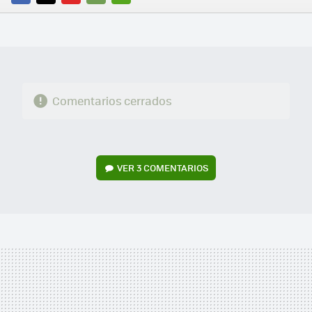
FACEBOOK
TWITTER
FLIPBOARD
E-
WHATSAPP
MAIL
Comentarios cerrados
VER
3 COMENTARIOS