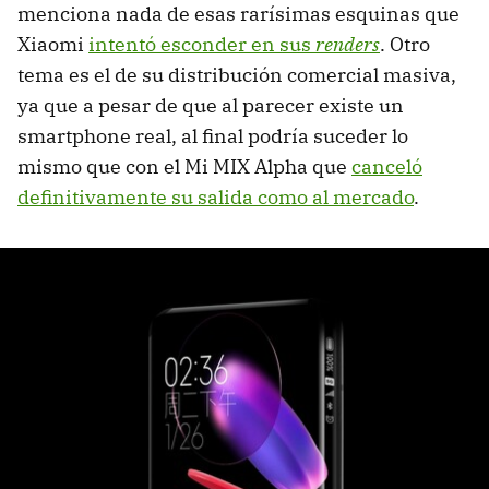
menciona nada de esas rarísimas esquinas que
Xiaomi
intentó esconder en sus
renders
. Otro
tema es el de su distribución comercial masiva,
ya que a pesar de que al parecer existe un
smartphone real, al final podría suceder lo
mismo que con el Mi MIX Alpha que
canceló
definitivamente su salida como al mercado
.