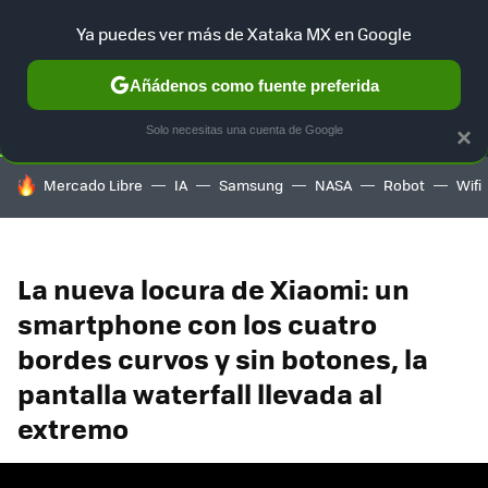
Ya puedes ver más de Xataka MX en Google
SELECCIÓN
GAMING
HOME
AUTO
TERRITORIO SAM
Añádenos como fuente preferida
Solo necesitas una cuenta de Google
×
HOY SE HABLA DE
Mercado Libre
IA
Samsung
NASA
Robot
Wifi
La nueva locura de Xiaomi: un
smartphone con los cuatro
bordes curvos y sin botones, la
pantalla waterfall llevada al
extremo