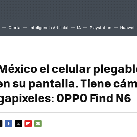
Oferta
Inteligencia Artificial
IA
Playstation
Huawei
México el celular plegabl
en su pantalla. Tiene cá
apixeles: OPPO Find N6
FACEBOOK
TWITTER
FLIPBOARD
E-