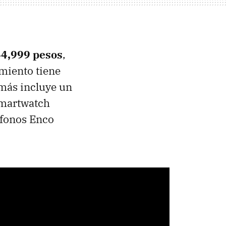
44,999 pesos
,
amiento tiene
emás incluye un
 smartwatch
ífonos Enco