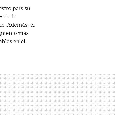
estro país su
s el de
le. Además, el
egmento más
bles en el