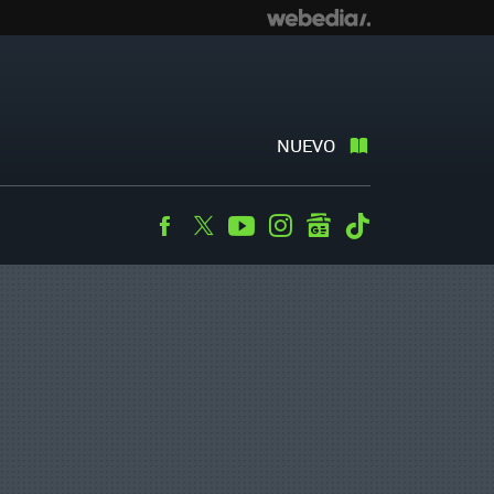
NUEVO
Facebook
Twitter
Youtube
Instagram
googlenews
Tiktok