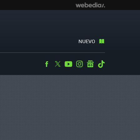
NUEVO
Facebook
Twitter
Youtube
Instagram
googlenews
Tiktok