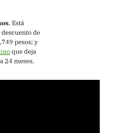
sos
. Está
n descuento de
,749 pesos; y
tino
que deja
 a 24 meses.