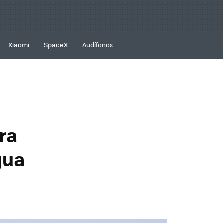
Xiaomi
SpaceX
Audífonos
tra
gua