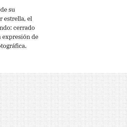
 de su
 estrella, el
undo: cerrado
a expresión de
otográfica.