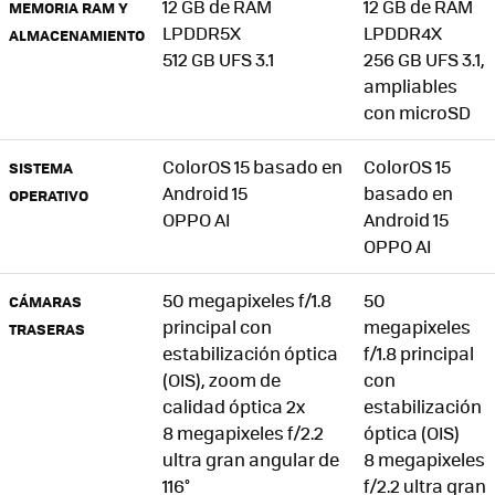
12 GB de RAM
12 GB de RAM
MEMORIA RAM Y
LPDDR5X
LPDDR4X
ALMACENAMIENTO
512 GB UFS 3.1
256 GB UFS 3.1,
ampliables
con microSD
ColorOS 15 basado en
ColorOS 15
SISTEMA
Android 15
basado en
OPERATIVO
OPPO AI
Android 15
OPPO AI
50 megapixeles f/1.8
50
CÁMARAS
principal con
megapixeles
TRASERAS
estabilización óptica
f/1.8 principal
(OIS), zoom de
con
calidad óptica 2x
estabilización
8 megapixeles f/2.2
óptica (OIS)
ultra gran angular de
8 megapixeles
116°
f/2.2 ultra gran