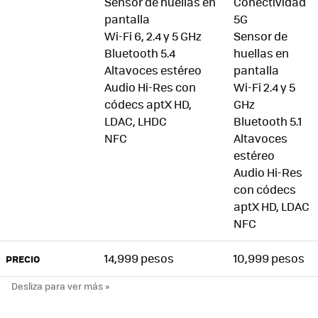
Sensor de huellas en
Conectividad
pantalla
5G
Wi-Fi 6, 2.4 y 5 GHz
Sensor de
Bluetooth 5.4
huellas en
Altavoces estéreo
pantalla
Audio Hi-Res con
Wi-Fi 2.4 y 5
códecs aptX HD,
GHz
LDAC, LHDC
Bluetooth 5.1
NFC
Altavoces
estéreo
Audio Hi-Res
con códecs
aptX HD, LDAC
NFC
14,999 pesos
10,999 pesos
PRECIO