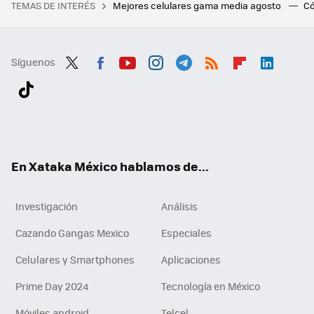
TEMAS DE INTERÉS
Mejores celulares gama media agosto
Có
Síguenos
Twit
Fac
You
Inst
Tele
RSS
Flip
Link
ter
ebo
tub
agr
gra
boa
edI
Tikt
ok
e
am
m
rd
n
ok
En Xataka México hablamos de...
Investigación
Análisis
Cazando Gangas Mexico
Especiales
Celulares y Smartphones
Aplicaciones
Prime Day 2024
Tecnología en México
Móviles android
Telcel