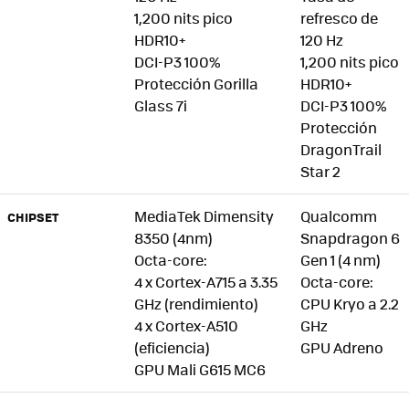
1,200 nits pico
refresco de
HDR10+
120 Hz
DCI-P3 100%
1,200 nits pico
Protección Gorilla
HDR10+
Glass 7i
DCI-P3 100%
Protección
DragonTrail
Star 2
MediaTek Dimensity
Qualcomm
CHIPSET
8350 (4nm)
Snapdragon 6
Octa-core:
Gen 1 (4 nm)
4 x Cortex-A715 a 3.35
Octa-core:
GHz (rendimiento)
CPU Kryo a 2.2
4 x Cortex-A510
GHz
(eficiencia)
GPU Adreno
GPU Mali G615 MC6