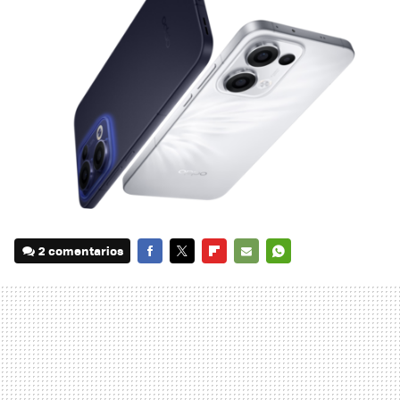
2 comentarios
FACEBOOK
TWITTER
FLIPBOARD
E-
WHATSAPP
MAIL