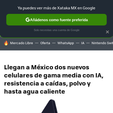
Ya puedes ver más de Xataka MX en Google
SELECCIÓN
GAMING
HOME
AUTO
TERRITORIO SAM
Añádenos como fuente preferida
Solo necesitas una cuenta de Google
×
HOY SE HABLA DE
Mercado Libre
Oferta
WhatsApp
IA
Nintendo Swi
Llegan a México dos nuevos
celulares de gama media con IA,
resistencia a caídas, polvo y
hasta agua caliente