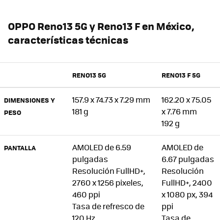
OPPO Reno13 5G y Reno13 F en México,
características técnicas
RENO13 5G
RENO13 F 5G
157.9 x 74.73 x 7.29 mm
162.20 x 75.05
DIMENSIONES Y
181 g
x 7.76 mm
PESO
192 g
AMOLED de 6.59
AMOLED de
PANTALLA
pulgadas
6.67 pulgadas
Resolución FullHD+,
Resolución
2760 x 1256 pixeles,
FullHD+, 2400
460 ppi
x 1080 px, 394
Tasa de refresco de
ppi
120 Hz
Tasa de