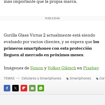
más importante que la propia marca.
Gorilla Glass Victus 2 actualmente está siendo
evaluado por varios clientes, y se espera que
los
primeros smartphones con esta protección
lleguen al mercado en próximos meses
.
Imágenes de
Simon
y
Volker Glätsch
en
Pixabay
TEMAS
Celulares y Smartphones
Smartphones
Cor
FACEBOOK
TWITTER
FLIPBOARD
E-
WHATSAPP
MAIL