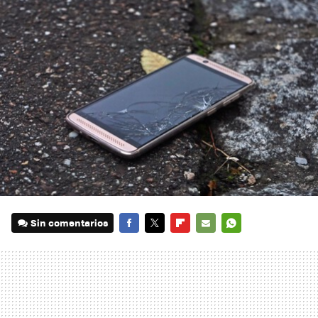
Sin comentarios
FACEBOOK
TWITTER
FLIPBOARD
E-
WHATSAPP
MAIL