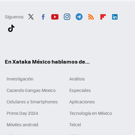
Síguenos
Twit
Fac
You
Inst
Tele
RSS
Flip
Link
ter
ebo
tub
agr
gra
boa
edI
Tikt
ok
e
am
m
rd
n
ok
En Xataka México hablamos de...
Investigación
Análisis
Cazando Gangas Mexico
Especiales
Celulares y Smartphones
Aplicaciones
Prime Day 2024
Tecnología en México
Móviles android
Telcel