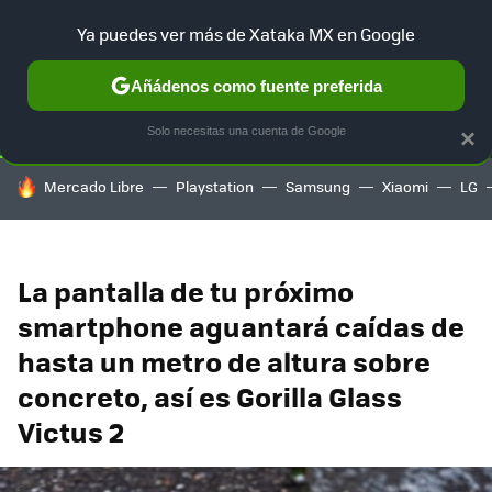
Ya puedes ver más de Xataka MX en Google
SELECCIÓN
GAMING
HOME
AUTO
TERRITORIO SAM
Añádenos como fuente preferida
Solo necesitas una cuenta de Google
×
HOY SE HABLA DE
Mercado Libre
Playstation
Samsung
Xiaomi
LG
La pantalla de tu próximo
smartphone aguantará caídas de
hasta un metro de altura sobre
concreto, así es Gorilla Glass
Victus 2