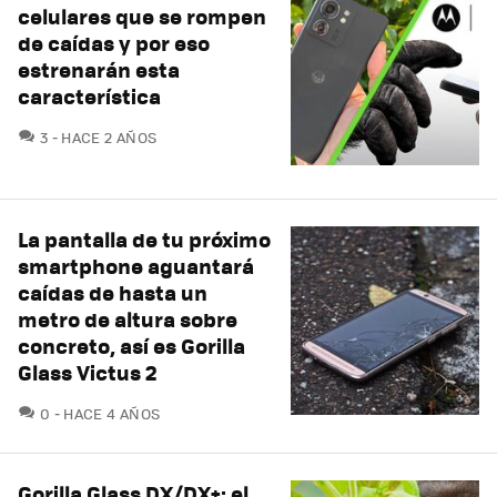
celulares que se rompen
de caídas y por eso
estrenarán esta
característica
COMENTARIOS
3
HACE 2 AÑOS
La pantalla de tu próximo
smartphone aguantará
caídas de hasta un
metro de altura sobre
concreto, así es Gorilla
Glass Victus 2
COMENTARIOS
0
HACE 4 AÑOS
Gorilla Glass DX/DX+: el