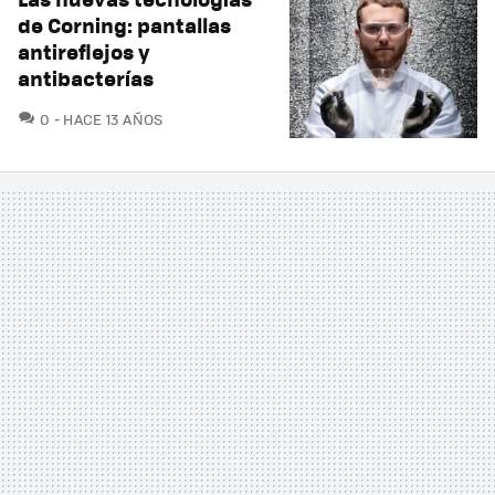
de Corning: pantallas
antireflejos y
antibacterías
COMENTARIOS
0
HACE 13 AÑOS