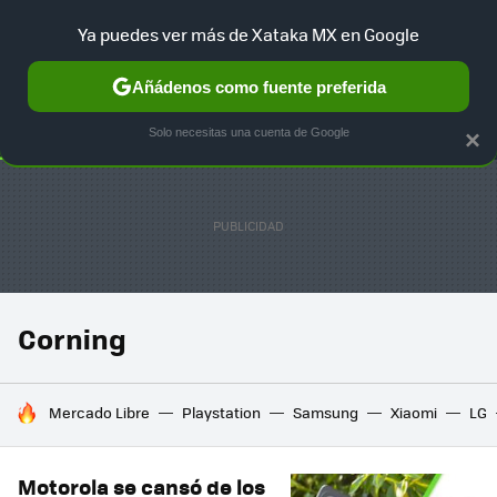
Ya puedes ver más de Xataka MX en Google
SELECCIÓN
GAMING
HOME
AUTO
TERRITORIO SAM
Añádenos como fuente preferida
Solo necesitas una cuenta de Google
×
Corning
HOY SE HABLA DE
Mercado Libre
Playstation
Samsung
Xiaomi
LG
Motorola se cansó de los