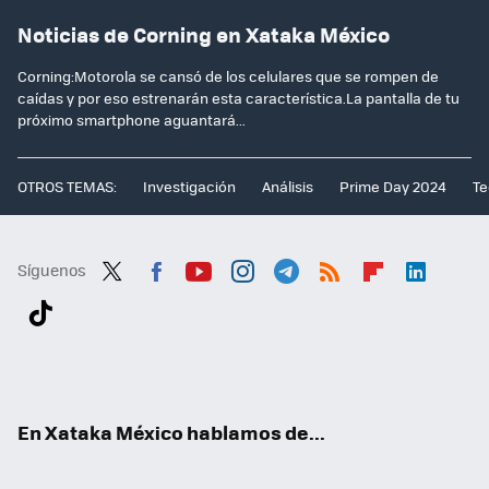
Noticias de Corning en Xataka México
Corning:Motorola se cansó de los celulares que se rompen de
caídas y por eso estrenarán esta característica.La pantalla de tu
próximo smartphone aguantará...
OTROS TEMAS:
Investigación
Análisis
Prime Day 2024
Te
Síguenos
Twit
Fac
You
Inst
Tele
RSS
Flip
Link
ter
ebo
tub
agr
gra
boa
edI
Tikt
ok
e
am
m
rd
n
ok
En Xataka México hablamos de...