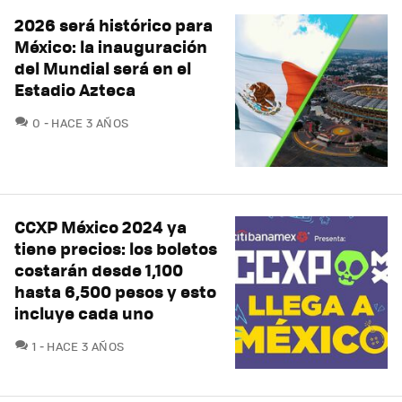
2026 será histórico para
México: la inauguración
del Mundial será en el
Estadio Azteca
COMENTARIOS
0
HACE 3 AÑOS
CCXP México 2024 ya
tiene precios: los boletos
costarán desde 1,100
hasta 6,500 pesos y esto
incluye cada uno
COMENTARIOS
1
HACE 3 AÑOS