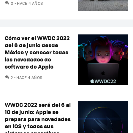
COMENTARIOS
0
HACE 4 AÑOS
Cómo ver el WWDC 2022
del 6 de junio desde
México y conocer todas
las novedades de
software de Apple
COMENTARIOS
2
HACE 4 AÑOS
WWDC 2022 será del 6 al
10 de junio: Apple se
prepara para novedades
en iOS y todos sus