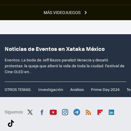
MÁS VIDEOJUEGOS
Noticias de Eventos en Xataka México
Eventos: La boda de Jeff Bezos paralizó Venecia y desató
protestas: la queja que alteró la vida de toda la ciudad. Festival de
Cine OLED en...
OTROS TEMAS:
Investigación
Análisis
Prime Day 2024
Te
Síguenos
Twit
Fac
You
Inst
Tele
RSS
Flip
Link
ter
ebo
tub
agr
gra
boa
edI