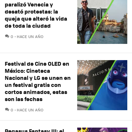
paralizó Venecia y
desató protestas: la
queja que alteró la vida
de toda la ciudad
COMENTARIOS
0
HACE UN AÑO
Festival de Cine OLED en
México: Cineteca
Nacional y LG se unen en
un festival gratis con
cortos animados, estas
son las fechas
COMENTARIOS
0
HACE UN AÑO
Pegasus Fantasy III: el