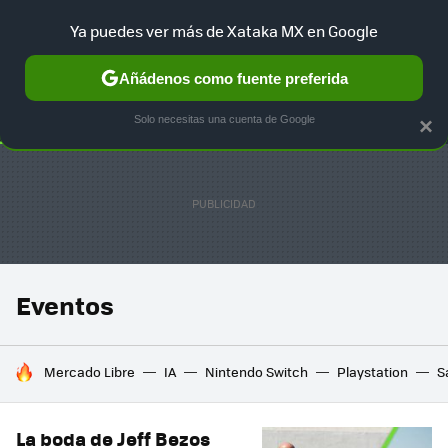
Ya puedes ver más de Xataka MX en Google
SELECCIÓN
GAMING
HOME
AUTO
TERRITORIO SAM
Añádenos como fuente preferida
Solo necesitas una cuenta de Google
×
Eventos
HOY SE HABLA DE
Mercado Libre
IA
Nintendo Switch
Playstation
S
La boda de Jeff Bezos