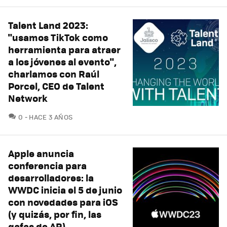
Talent Land 2023:
"usamos TikTok como
herramienta para atraer
a los jóvenes al evento",
charlamos con Raúl
Porcel, CEO de Talent
Network
COMENTARIOS
0
HACE 3 AÑOS
Apple anuncia
conferencia para
desarrolladores: la
WWDC inicia el 5 de junio
con novedades para iOS
(y quizás, por fin, las
gafas de AR)