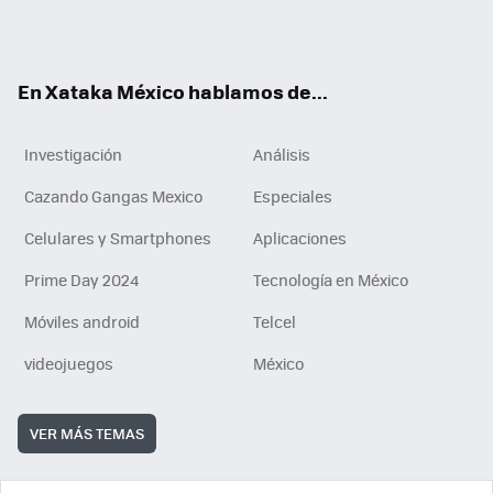
Tikt
ok
e
am
m
rd
n
ok
En Xataka México hablamos de...
Investigación
Análisis
Cazando Gangas Mexico
Especiales
Celulares y Smartphones
Aplicaciones
Prime Day 2024
Tecnología en México
Móviles android
Telcel
videojuegos
México
VER MÁS TEMAS