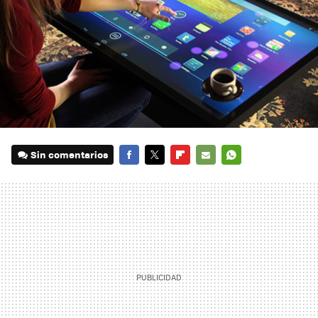
Sin comentarios
FACEBOOK
TWITTER
FLIPBOARD
E-
WHATSAPP
MAIL