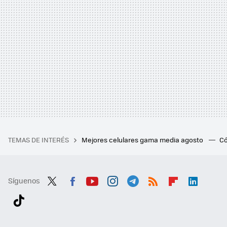
TEMAS DE INTERÉS
Mejores celulares gama media agosto
Có
Síguenos
Twit
Fac
You
Inst
Tele
RSS
Flip
Link
ter
ebo
tub
agr
gra
boa
edI
Tikt