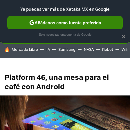
Ya puedes ver más de Xataka MX en Google
MENÚ
NUEVO
Añádenos como fuente preferida
SELECCIÓN
GAMING
HOME
AUTO
TERRITORIO SAM
Solo necesitas una cuenta de Google
×
HOY SE HABLA DE
Mercado Libre
IA
Samsung
NASA
Robot
Wifi
Platform 46, una mesa para el
café con Android