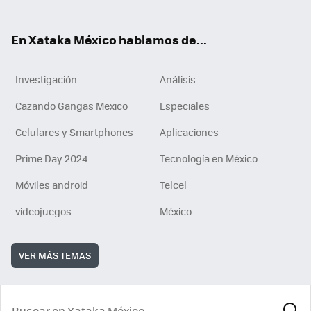
ok
e
am
m
rd
n
ok
En Xataka México hablamos de...
Investigación
Análisis
Cazando Gangas Mexico
Especiales
Celulares y Smartphones
Aplicaciones
Prime Day 2024
Tecnología en México
Móviles android
Telcel
videojuegos
México
VER MÁS TEMAS