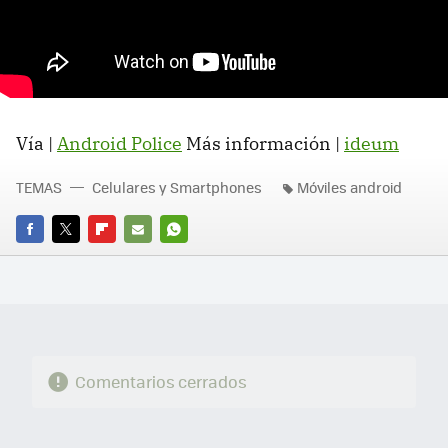
Vía |
Android Police
Más información |
ideum
TEMAS
Celulares y Smartphones
Móviles android
FACEBOOK
TWITTER
FLIPBOARD
E-
WHATSAPP
MAIL
Comentarios cerrados