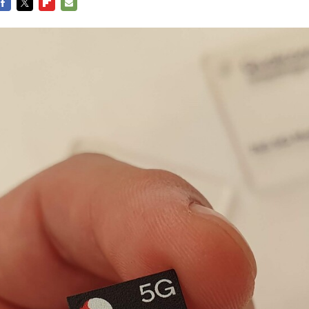
FACEBOOK
TWITTER
FLIPBOARD
E-
MAIL