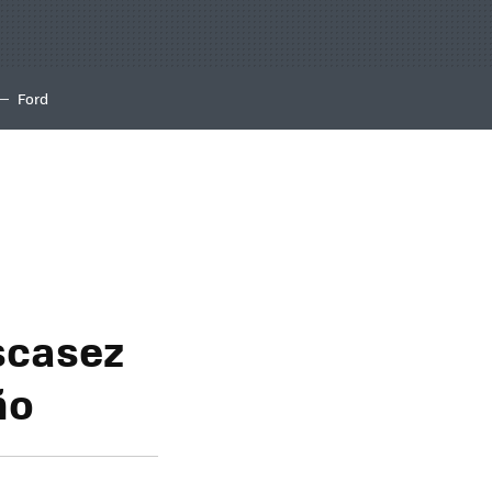
Ford
escasez
ño