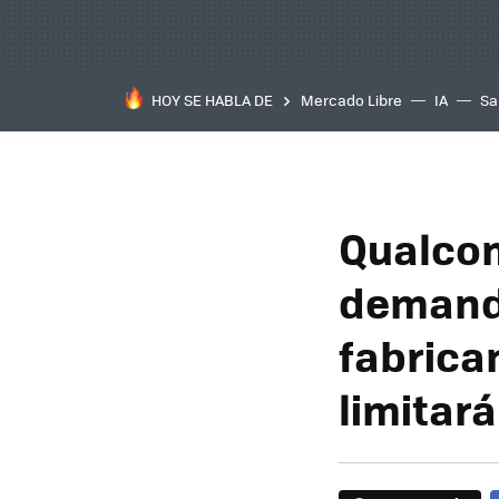
HOY SE HABLA DE
Mercado Libre
IA
Sa
Qualcom
demanda
fabrica
limitar