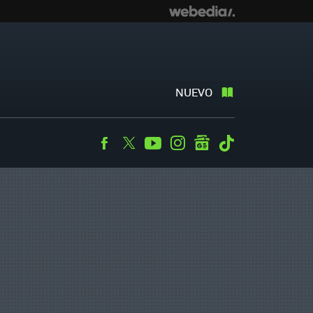
NUEVO
Facebook
Twitter
Youtube
Instagram
googlenews
Tiktok