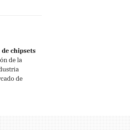
 de chipsets
ón de la
dustria
rcado de