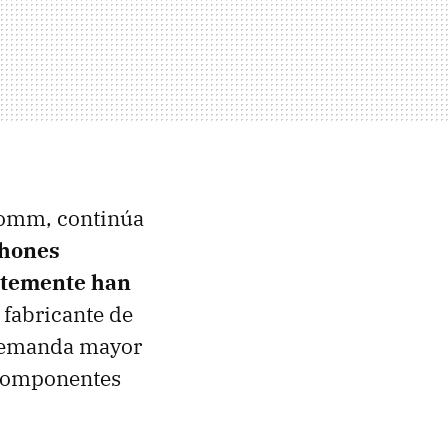
comm, continúa
phones
entemente han
 fabricante de
 demanda mayor
 componentes