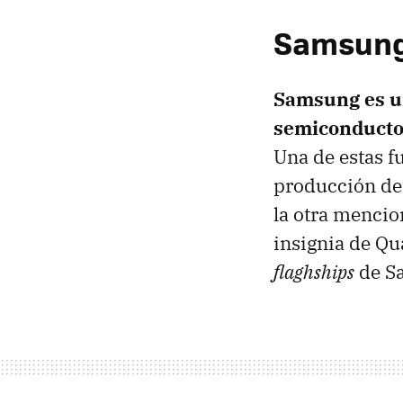
Samsung 
Samsung es un
semiconduct
Una de estas fu
producción de
la otra mencio
insignia de Qu
flaghships
de S