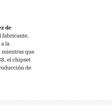
ez de
 fabricante.
a la
 mientras que
, el chipset
producción de