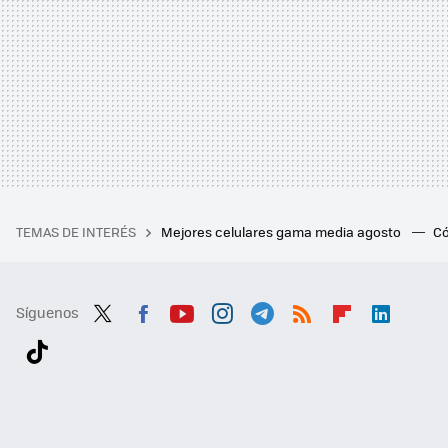
TEMAS DE INTERÉS
Mejores celulares gama media agosto
Có
Síguenos
Twit
Fac
You
Inst
Tele
RSS
Flip
Link
ter
ebo
tub
agr
gra
boa
edI
Tikt
ok
e
am
m
rd
n
ok