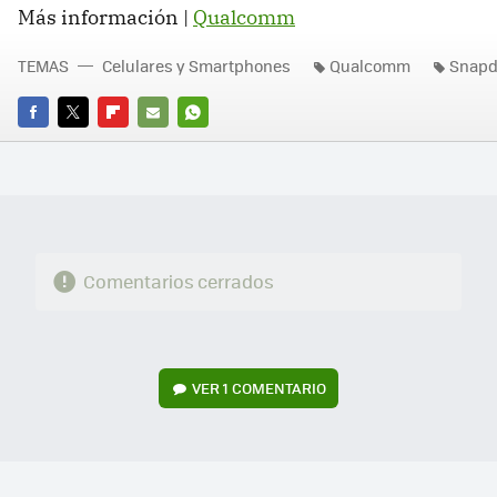
Más información |
Qualcomm
TEMAS
Celulares y Smartphones
Qualcomm
Snapd
FACEBOOK
TWITTER
FLIPBOARD
E-
WHATSAPP
MAIL
Comentarios cerrados
VER
1 COMENTARIO