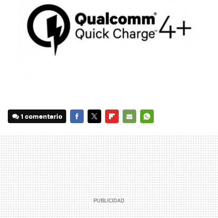
1 comentario
FACEBOOK
TWITTER
FLIPBOARD
E-
WHATSAPP
MAIL