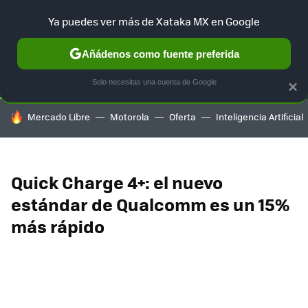
Ya puedes ver más de Xataka MX en Google
SELECCIÓN
GAMING
HOME
AUTO
TERRITORIO SAM
Añádenos como fuente preferida
Solo necesitas una cuenta de Google
×
HOY SE HABLA DE
Mercado Libre
Motorola
Oferta
Inteligencia Artificial
Quick Charge 4+: el nuevo
estándar de Qualcomm es un 15%
más rápido