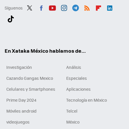
Síguenos
Twit
Fac
You
Inst
Tele
RSS
Flip
Link
ter
ebo
tub
agr
gra
boa
edI
Tikt
ok
e
am
m
rd
n
ok
En Xataka México hablamos de...
Investigación
Análisis
Cazando Gangas Mexico
Especiales
Celulares y Smartphones
Aplicaciones
Prime Day 2024
Tecnología en México
Móviles android
Telcel
videojuegos
México