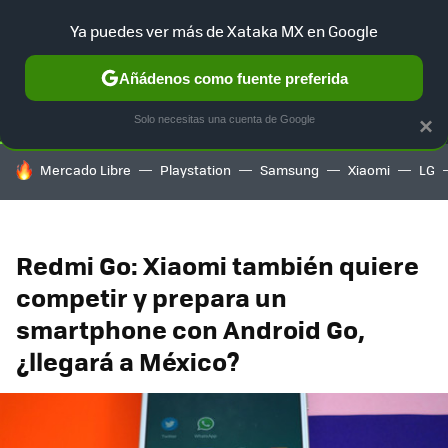
Ya puedes ver más de Xataka MX en Google
SELECCIÓN
GAMING
HOME
AUTO
TERRITORIO SAM
Añádenos como fuente preferida
Solo necesitas una cuenta de Google
×
HOY SE HABLA DE
Mercado Libre
Playstation
Samsung
Xiaomi
LG
Redmi Go: Xiaomi también quiere
competir y prepara un
smartphone con Android Go,
¿llegará a México?