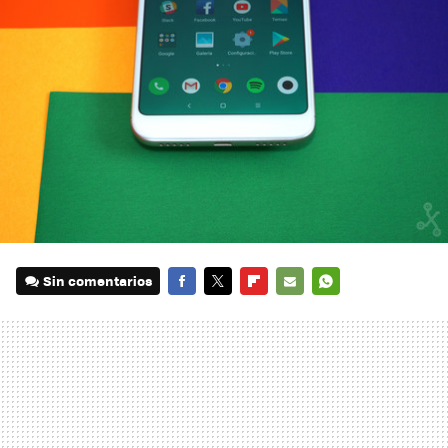
Sin comentarios
FACEBOOK
TWITTER
FLIPBOARD
E-
WHATSAPP
MAIL