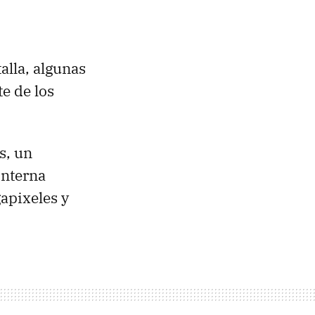
talla, algunas
te de los
s, un
interna
apixeles y