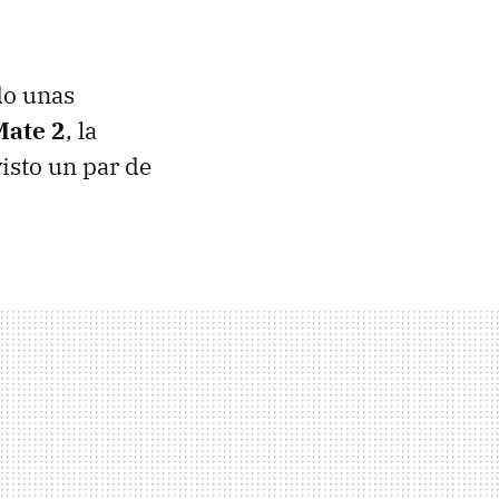
do unas
Mate 2
, la
visto un par de