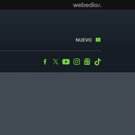
NUEVO
Facebook
Twitter
Youtube
Instagram
googlenews
Tiktok