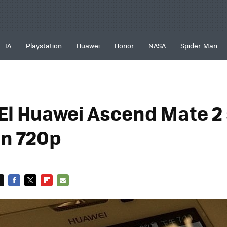
IA
Playstation
Huawei
Honor
NASA
Spider-Man
El Huawei Ascend Mate 2
n 720p
FACEBOOK
TWITTER
FLIPBOARD
E-
MAIL