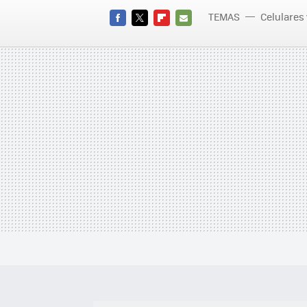
TEMAS
Celulares
FACEBOOK
TWITTER
FLIPBOARD
E-
MAIL