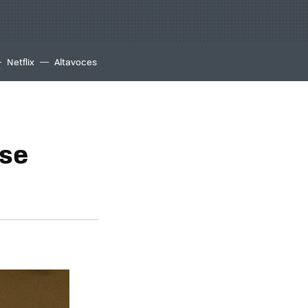
Netflix
Altavoces
 se