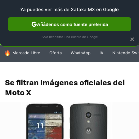
Ya puedes ver más de Xataka MX en Google
SELECCIÓN
GAMING
HOME
AUTO
TERRITORIO 
Añádenos como fuente preferida
Solo necesitas una cuenta de Google
×
HOY SE HABLA DE
Mercado Libre
Oferta
WhatsApp
IA
Nintendo Swi
Se filtran imágenes oficiales del
Moto X