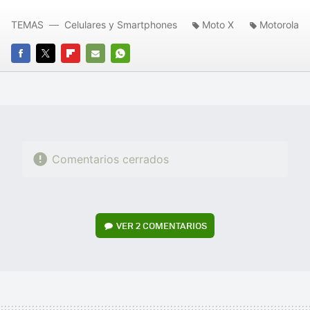
TEMAS
Celulares y Smartphones
Moto X
Motorola
FACEBOOK
TWITTER
FLIPBOARD
E-
WHATSAPP
MAIL
Comentarios cerrados
VER
2 COMENTARIOS