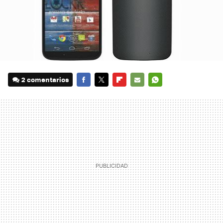
2 comentarios
FACEBOOK
TWITTER
FLIPBOARD
E-
WHATSAPP
MAIL