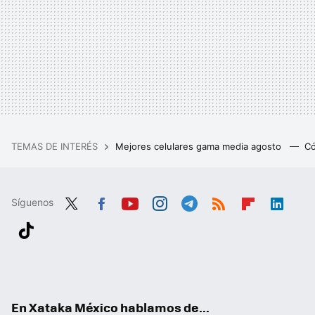
TEMAS DE INTERÉS
Mejores celulares gama media agosto
Có
Síguenos
Twit
Fac
You
Inst
Tele
RSS
Flip
Link
ter
ebo
tub
agr
gra
boa
edIn
Tikt
ok
e
am
m
rd
ok
En Xataka México hablamos de...