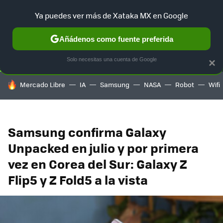
Ya puedes ver más de Xataka MX en Google
SELECCIÓN
GAMING
HOME
AUTO
TERRITORIO SAM
Añádenos como fuente preferida
Solo necesitas una cuenta de Google
×
HOY SE HABLA DE
Mercado Libre
IA
Samsung
NASA
Robot
Wifi
Samsung confirma Galaxy
Unpacked en julio y por primera
vez en Corea del Sur: Galaxy Z
Flip5 y Z Fold5 a la vista