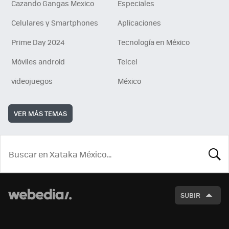
Cazando Gangas Mexico
Especiales
Celulares y Smartphones
Aplicaciones
Prime Day 2024
Tecnología en México
Móviles android
Telcel
videojuegos
México
VER MÁS TEMAS
BUSCA
SUBIR