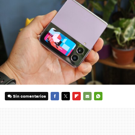
Sin comentarios
FACEBOOK
TWITTER
FLIPBOARD
E-
WHATSAPP
MAIL