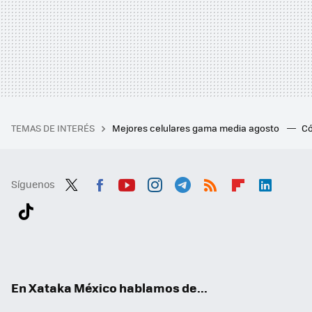
TEMAS DE INTERÉS
Mejores celulares gama media agosto
Có
Síguenos
Twit
Fac
You
Inst
Tele
RSS
Flip
Link
ter
ebo
tub
agr
gra
boa
edI
Tikt
ok
e
am
m
rd
n
ok
En Xataka México hablamos de...