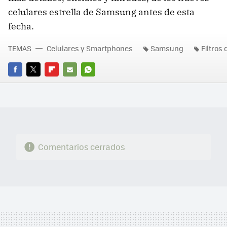
celulares estrella de Samsung antes de esta
fecha.
TEMAS
Celulares y Smartphones
Samsung
Filtros
FACEBOOK
TWITTER
FLIPBOARD
E-
WHATSAPP
MAIL
Comentarios cerrados