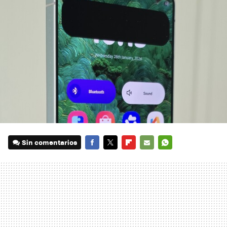
Sin comentarios
FACEBOOK
TWITTER
FLIPBOARD
E-
WHATSAPP
MAIL