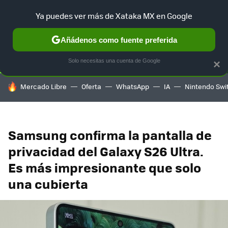
Ya puedes ver más de Xataka MX en Google
SELECCIÓN
GAMING
HOME
AUTO
TERRITORIO SAM
Añádenos como fuente preferida
Solo necesitas una cuenta de Google
×
HOY SE HABLA DE
Mercado Libre
Oferta
WhatsApp
IA
Nintendo Swi
Samsung confirma la pantalla de
privacidad del Galaxy S26 Ultra.
Es más impresionante que solo
una cubierta