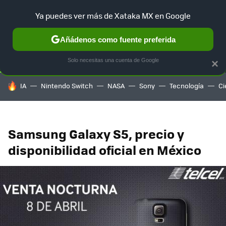
Ya puedes ver más de Xataka MX en Google
SELECCIÓN
GAMING
HOME
AUTO
TERRITORIO SAM
Añádenos como fuente preferida
Solo necesitas una cuenta de Google
×
HOY SE HABLA DE
IA
Nintendo Switch
NASA
Sony
Tecnología
Ci
Samsung Galaxy S5, precio y
disponibilidad oficial en México