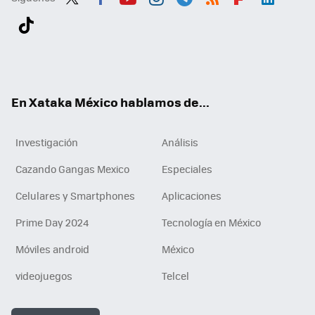
Twit
Fac
You
Inst
Tele
RSS
Flip
Link
ter
ebo
tub
agr
gra
boa
edI
Tikt
ok
e
am
m
rd
n
ok
En Xataka México hablamos de...
Investigación
Análisis
Cazando Gangas Mexico
Especiales
Celulares y Smartphones
Aplicaciones
Prime Day 2024
Tecnología en México
Móviles android
México
videojuegos
Telcel