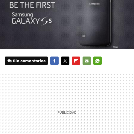
Sin comentarios
FACEBOOK
TWITTER
FLIPBOARD
E-
WHATSAPP
MAIL