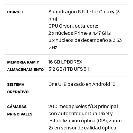
Snapdragon 8 Elite for Galaxy (3
CHIPSET
nm)
CPU Oryon, octa-core:
2 x núcleos Prime a 4.47 GHz
6 x núcleos de desempeño a 3.53
GHz
16 GB LPDDR5X
MEMORIA RAM Y
512 GB/1 TB UFS 3.1
ALMACENAMIENTO
One UI 8 basado en Android 16
SISTEMA
OPERATIVO
200 megapixeles f/1.8 principal
CÁMARAS
con autoenfoque DualPixel y
PRINCIPALES
estabilización óptica (OIS), zoom
2x en sensor de calidad óptica