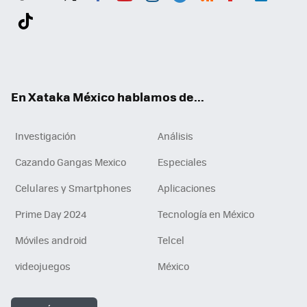
Twit
Fac
You
Inst
Tele
RSS
Flip
Link
ter
ebo
tub
agr
gra
boa
edI
Tikt
ok
e
am
m
rd
n
ok
En Xataka México hablamos de...
Investigación
Análisis
Cazando Gangas Mexico
Especiales
Celulares y Smartphones
Aplicaciones
Prime Day 2024
Tecnología en México
Móviles android
Telcel
videojuegos
México