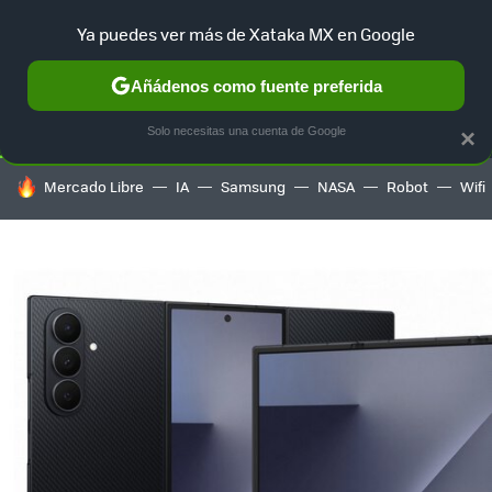
Ya puedes ver más de Xataka MX en Google
SELECCIÓN
GAMING
HOME
AUTO
TERRITORIO SAM
Añádenos como fuente preferida
Solo necesitas una cuenta de Google
×
HOY SE HABLA DE
Mercado Libre
IA
Samsung
NASA
Robot
Wifi