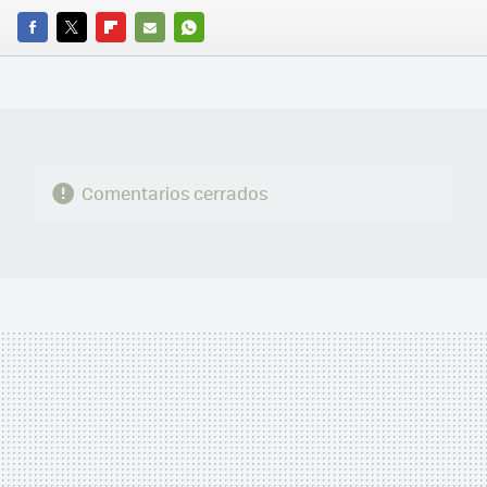
FACEBOOK
TWITTER
FLIPBOARD
E-
WHATSAPP
MAIL
Comentarios cerrados