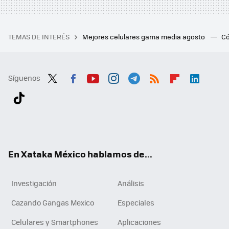
TEMAS DE INTERÉS
Mejores celulares gama media agosto
Có
Síguenos
Twit
Fac
You
Inst
Tele
RSS
Flip
Link
ter
ebo
tub
agr
gra
boa
edI
Tikt
ok
e
am
m
rd
n
ok
En Xataka México hablamos de...
Investigación
Análisis
Cazando Gangas Mexico
Especiales
Celulares y Smartphones
Aplicaciones