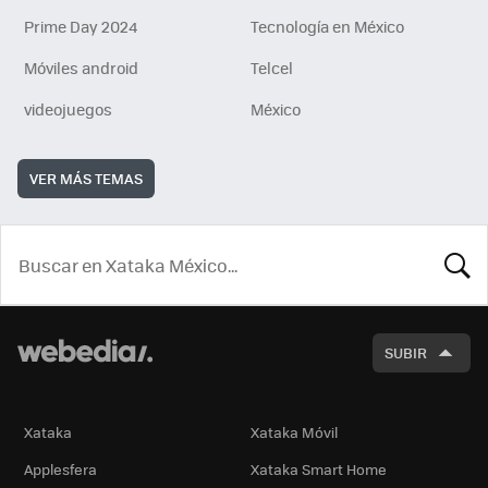
Prime Day 2024
Tecnología en México
Móviles android
Telcel
videojuegos
México
VER MÁS TEMAS
BUSCA
SUBIR
Xataka
Xataka Móvil
Applesfera
Xataka Smart Home