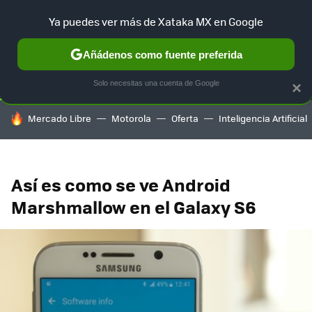
Ya puedes ver más de Xataka MX en Google
SELECCIÓN
GAMING
HOME
AUTO
TERRITORIO SAM
Añádenos como fuente preferida
Solo necesitas una cuenta de Google
×
HOY SE HABLA DE
Mercado Libre
Motorola
Oferta
Inteligencia Artificial
Así es como se ve Android
Marshmallow en el Galaxy S6