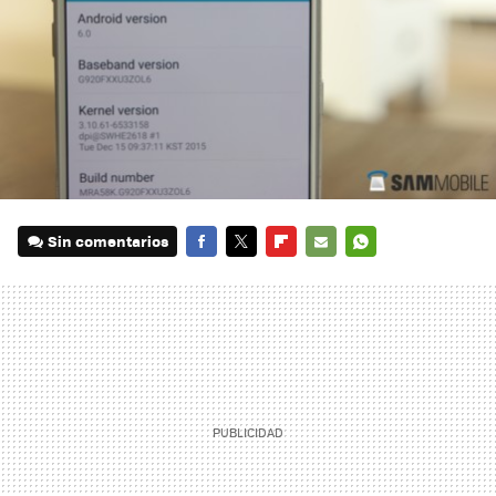
Sin comentarios
FACEBOOK
TWITTER
FLIPBOARD
E-
WHATSAPP
MAIL