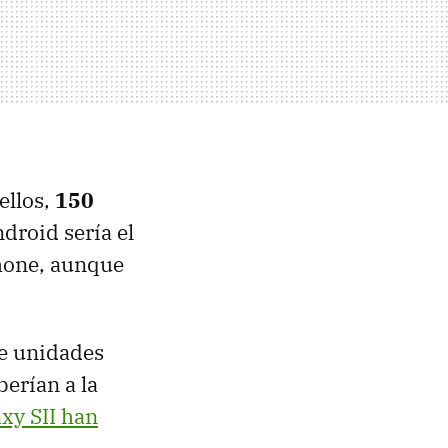
ellos,
150
ndroid sería el
Phone, aunque
e unidades
berían a la
axy SII han