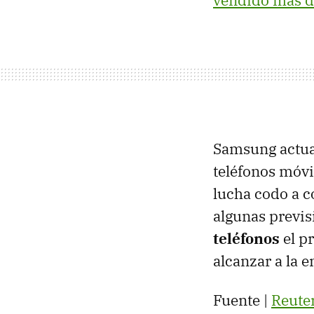
vendido más d
Samsung actua
teléfonos móvi
lucha codo a 
algunas previs
teléfonos
el p
alcanzar a la 
Fuente |
Reute