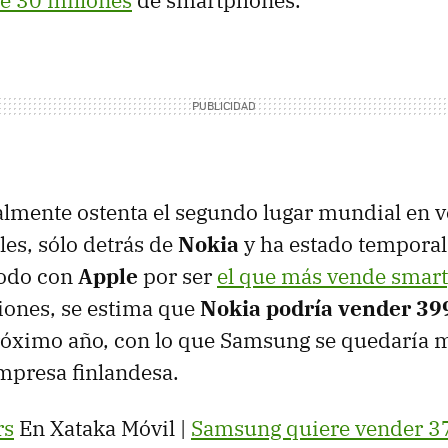
e 30 millones
de smartphones.
lmente ostenta el segundo lugar mundial en v
les, sólo detrás de
Nokia
y ha estado tempora
codo con
Apple
por ser
el que más vende smar
iones, se estima que
Nokia podría vender 39
róximo año, con lo que Samsung se quedaría 
empresa finlandesa.
rs
En Xataka Móvil |
Samsung quiere vender 37