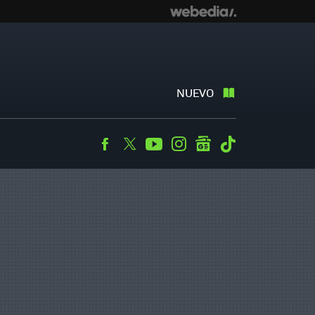
NUEVO
Facebook
Twitter
Youtube
Instagram
googlenews
Tiktok