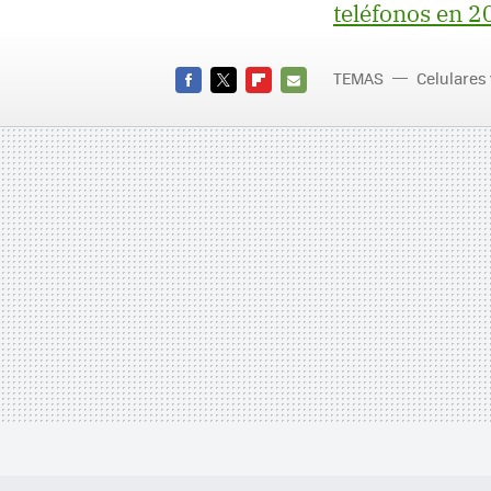
teléfonos en 
TEMAS
Celulares
FACEBOOK
TWITTER
FLIPBOARD
E-
MAIL