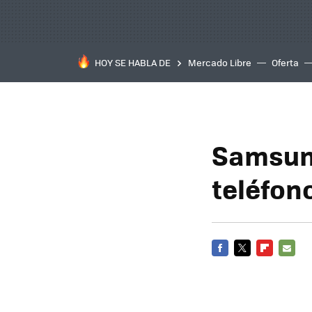
HOY SE HABLA DE
Mercado Libre
Oferta
Samsung
teléfon
FACEBOOK
TWITTER
FLIPBOARD
E-
MAIL