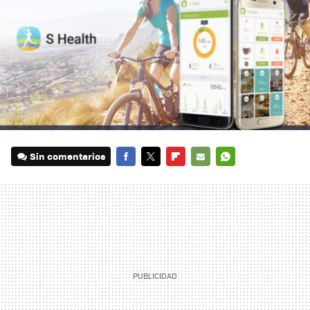
Sin comentarios
FACEBOOK
TWITTER
FLIPBOARD
E-
WHATSAPP
MAIL