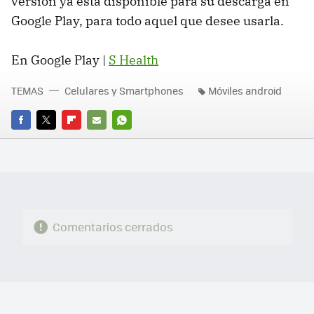
versión ya está disponible para su descarga en
Google Play, para todo aquel que desee usarla.
En Google Play |
S Health
TEMAS
Celulares y Smartphones
Móviles android
FACEBOOK
TWITTER
FLIPBOARD
E-
WHATSAPP
MAIL
Comentarios cerrados