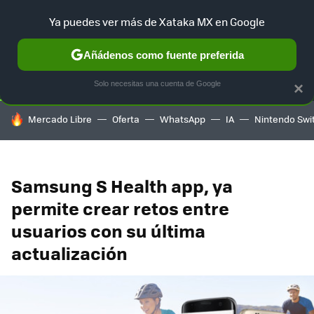
Ya puedes ver más de Xataka MX en Google
SELECCIÓN
GAMING
HOME
AUTO
TERRITORIO SAM
Añádenos como fuente preferida
Solo necesitas una cuenta de Google
×
HOY SE HABLA DE
Mercado Libre
Oferta
WhatsApp
IA
Nintendo Swi
Samsung S Health app, ya
permite crear retos entre
usuarios con su última
actualización