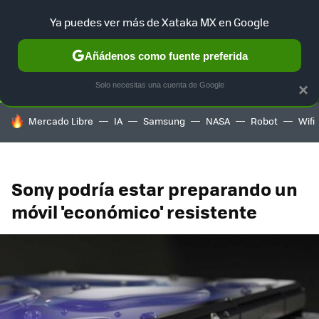
Ya puedes ver más de Xataka MX en Google
SELECCIÓN
GAMING
HOME
AUTO
TERRITORIO SAM
Añádenos como fuente preferida
Solo necesitas una cuenta de Google
×
HOY SE HABLA DE
Mercado Libre
IA
Samsung
NASA
Robot
Wifi
Sony podría estar preparando un
móvil 'económico' resistente