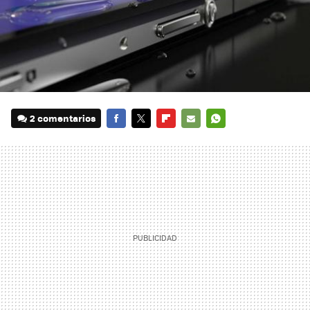
2 comentarios
FACEBOOK
TWITTER
FLIPBOARD
E-
WHATSAPP
MAIL