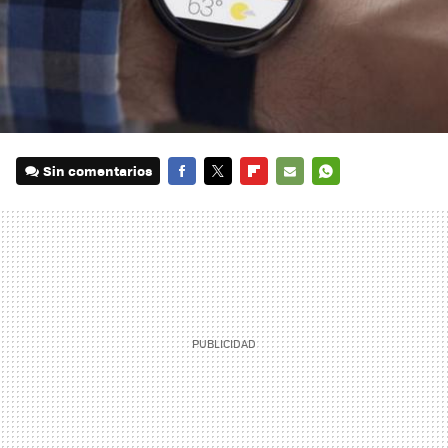
Sin comentarios
FACEBOOK
TWITTER
FLIPBOARD
E-
WHATSAPP
MAIL