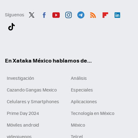
Síguenos
Twit
Fac
You
Inst
Tele
RSS
Flip
Link
ter
ebo
tub
agr
gra
boa
edI
Tikt
ok
e
am
m
rd
n
ok
En Xataka México hablamos de...
Investigación
Análisis
Cazando Gangas Mexico
Especiales
Celulares y Smartphones
Aplicaciones
Prime Day 2024
Tecnología en México
Móviles android
México
videojuegos
Telcel