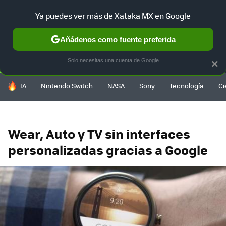
Ya puedes ver más de Xataka MX en Google
SELECCIÓN
GAMING
HOME
AUTO
TERRITORIO SAM
Añádenos como fuente preferida
Solo necesitas una cuenta de Google
×
HOY SE HABLA DE
IA
Nintendo Switch
NASA
Sony
Tecnología
Ci
Wear, Auto y TV sin interfaces
personalizadas gracias a Google