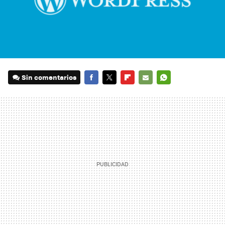
Sin comentarios
FACEBOOK
TWITTER
FLIPBOARD
E-
WHATSAPP
MAIL