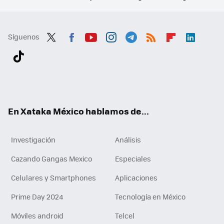
Síguenos
Twit
Fac
You
Inst
Tele
RSS
Flip
Link
ter
ebo
tub
agr
gra
boa
edI
Tikt
ok
e
am
m
rd
n
ok
En Xataka México hablamos de...
Investigación
Análisis
Cazando Gangas Mexico
Especiales
Celulares y Smartphones
Aplicaciones
Prime Day 2024
Tecnología en México
Móviles android
Telcel