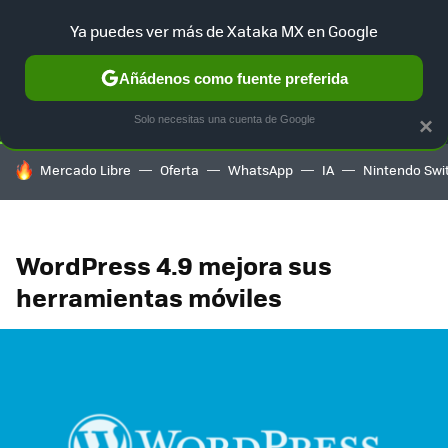
Ya puedes ver más de Xataka MX en Google
SELECCIÓN
GAMING
HOME
AUTO
TERRITORIO SAM
Añádenos como fuente preferida
Solo necesitas una cuenta de Google
×
HOY SE HABLA DE
Mercado Libre
Oferta
WhatsApp
IA
Nintendo Swi
WordPress 4.9 mejora sus
herramientas móviles