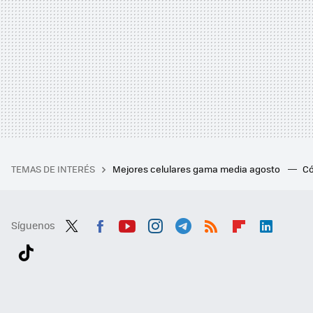
TEMAS DE INTERÉS
Mejores celulares gama media agosto
Có
Síguenos
Twit
Fac
You
Inst
Tele
RSS
Flip
Link
ter
ebo
tub
agr
gra
boa
edI
Tikt
ok
e
am
m
rd
n
ok