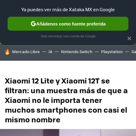
Ya puedes ver más de Xataka MX en Google
SELECCIÓN
GAMING
HOME
AUTO
TERRITORIO SAM
Añádenos como fuente preferida
Solo necesitas una cuenta de Google
×
HOY SE HABLA DE
Mercado Libre
IA
Nintendo Switch
Playstation
S
Xiaomi 12 Lite y Xiaomi 12T se
filtran: una muestra más de que a
Xiaomi no le importa tener
muchos smartphones con casi el
mismo nombre