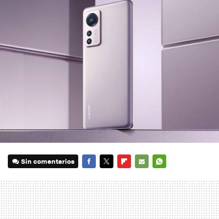
Sin comentarios
FACEBOOK
TWITTER
FLIPBOARD
E-
WHATSAPP
MAIL