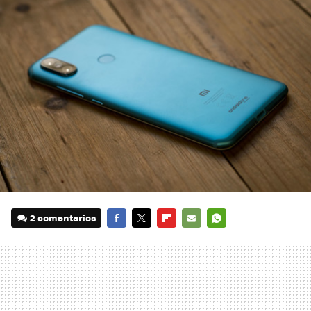
2 comentarios
FACEBOOK
TWITTER
FLIPBOARD
E-
WHATSAPP
MAIL