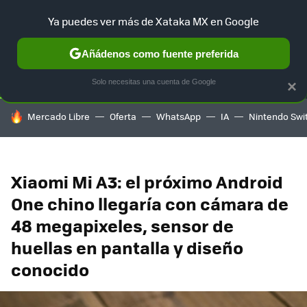
Ya puedes ver más de Xataka MX en Google
SELECCIÓN
GAMING
HOME
AUTO
TERRITORIO SAM
Añádenos como fuente preferida
Solo necesitas una cuenta de Google
×
HOY SE HABLA DE
Mercado Libre
Oferta
WhatsApp
IA
Nintendo Swi
Xiaomi Mi A3: el próximo Android
One chino llegaría con cámara de
48 megapixeles, sensor de
huellas en pantalla y diseño
conocido