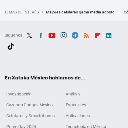
TEMAS DE INTERÉS
Mejores celulares gama media agosto
Có
Síguenos
Twit
Fac
You
Inst
Tele
RSS
Flip
Link
ter
ebo
tub
agr
gra
boa
edI
Tikt
ok
e
am
m
rd
n
ok
En Xataka México hablamos de...
Investigación
Análisis
Cazando Gangas Mexico
Especiales
Celulares y Smartphones
Aplicaciones
Prime Day 2024
Tecnología en México