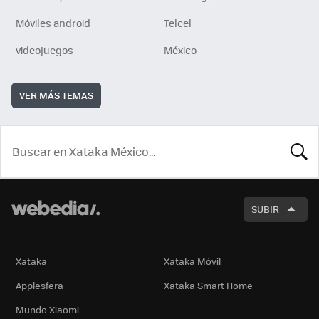
Móviles android
Telcel
videojuegos
México
VER MÁS TEMAS
BUSCA
SUBIR
Xataka
Xataka Móvil
Applesfera
Xataka Smart Home
Mundo Xiaomi